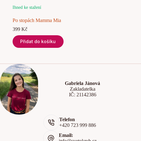
Ihned ke stažení
Po stopách Mamma Mia
399
Kč
Přidat do košíku
Gabriela Jánová
Zakladatelka
IČ: 21142386
Telefon
+420 723 999 886
Email:
info@svetokruh.cz