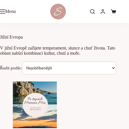
Skip
to
Menu
content
Shopping
cart
Jižní Evropa
V jižní Evropě zažijete temperament, slunce a chuť života. Tato
oblast nabízí kombinaci kultur, chutí a moře.