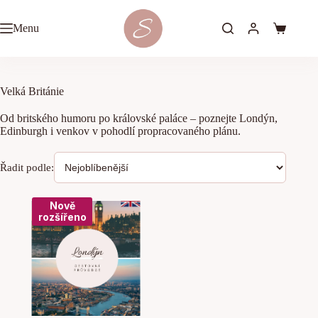
Skip
to
Menu
content
Shopping
cart
Velká Británie
Od britského humoru po královské paláce – poznejte Londýn,
Edinburgh i venkov v pohodlí propracovaného plánu.
Nově
rozšířeno