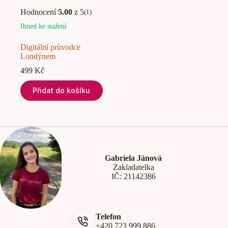
Hodnocení
5.00
z 5
(1)
Ihned ke stažení
Digitální průvodce
Londýnem
499
Kč
Přidat do košíku
Gabriela Jánová
Zakladatelka
IČ: 21142386
Telefon
+420 723 999 886