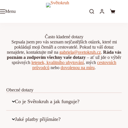
Menu
Často kladené dotazy
Sepsala jsem pro vás seznam nejčastějších otázek, které mi
pokládají moji čtenáři a cestovatelé. Pokud tu váš dotaz
nenajdete, kontaktujte mě na
gabriela@svetokruh.cz
.
Ráda vás
poznám a zodpovím všechny vaše dotazy
– ať už jde o výběr
správných
letenek, kvalitního ubytování
, mých
cestovních
průvodců
nebo
dovolenou na míru
.
Obecné dotazy
Co je Světokruh a jak funguje?
Jaké platby přijímáte?