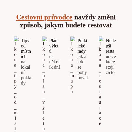
Cestovní průvodce
navždy změní
způsob, jakým budete cestovat
Tipy
Plán
Prakt
Nejle
od
výlet
ické
pší
místn
ů
rady
resta
ích
na
jak a
urace
na
někol
kde
které
lokál
ik dní
se
stojí
ní
pohy
za to
pokla
bovat
dy