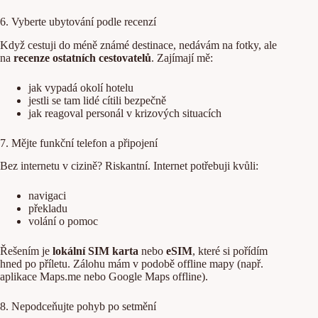
6. Vyberte ubytování podle recenzí
Když cestuji do méně známé destinace, nedávám na fotky, ale
na
recenze ostatních cestovatelů
. Zajímají mě:
jak vypadá okolí hotelu
jestli se tam lidé cítili bezpečně
jak reagoval personál v krizových situacích
7. Mějte funkční telefon a připojení
Bez internetu v cizině? Riskantní. Internet potřebuji kvůli:
navigaci
překladu
volání o pomoc
Řešením je
lokální SIM karta
nebo
eSIM
, které si pořídím
hned po příletu. Zálohu mám v podobě offline mapy (např.
aplikace Maps.me nebo Google Maps offline).
8. Nepodceňujte pohyb po setmění