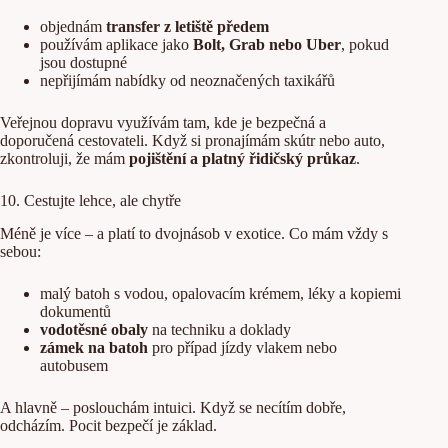
objednám
transfer z letiště předem
používám aplikace jako
Bolt, Grab nebo Uber
, pokud
jsou dostupné
nepřijímám nabídky od neoznačených taxikářů
Veřejnou dopravu využívám tam, kde je bezpečná a
doporučená cestovateli. Když si pronajímám skútr nebo auto,
zkontroluji, že mám
pojištění a platný řidičský průkaz
.
10. Cestujte lehce, ale chytře
Méně je více – a platí to dvojnásob v exotice. Co mám vždy s
sebou:
malý batoh s vodou, opalovacím krémem, léky a kopiemi
dokumentů
vodotěsné obaly
na techniku a doklady
zámek na batoh
pro případ jízdy vlakem nebo
autobusem
A hlavně – poslouchám intuici. Když se necítím dobře,
odcházím. Pocit bezpečí je základ.