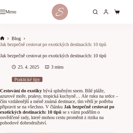
Skip
to
Menu
content
Shopping
cart
Blog
Home
Jak bezpečně cestovat po exotických destinacích: 10 tipů
Jak bezpečně cestovat po exotických destinacích: 10 tipů
25. 4. 2025
3 mins
Praktické tipy
Cestování do exotiky
bývá splněným snem. Bílé pláže,
azurové moře, pralesy, tropická kuchyně… Ale ruku na srdce –
čím vzdálenější a méně známá destinace, tím větší je potřeba
připravit se na všechno. V článku
Jak bezpečně cestovat po
exotických destinacích: 10 tipů
se s vámi podělím o
osvědčené rady, které mohou cestu proměnit z rizika na
pohodové dobrodružství.