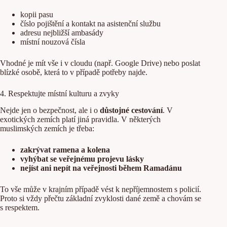
kopii pasu
číslo pojištění a kontakt na asistenční službu
adresu nejbližší ambasády
místní nouzová čísla
Vhodné je mít vše i v cloudu (např. Google Drive) nebo poslat
blízké osobě, která to v případě potřeby najde.
4. Respektujte místní kulturu a zvyky
Nejde jen o bezpečnost, ale i o
důstojné cestování
. V
exotických zemích platí jiná pravidla. V některých
muslimských zemích je třeba:
zakrývat ramena a kolena
vyhýbat se veřejnému projevu lásky
nejíst ani nepít na veřejnosti během Ramadánu
To vše může v krajním případě vést k nepříjemnostem s policií.
Proto si vždy přečtu základní zvyklosti dané země a chovám se
s respektem.