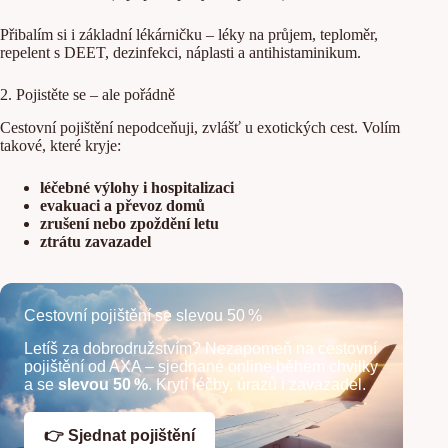
Přibalím si i základní lékárničku – léky na průjem, teploměr,
repelent s DEET, dezinfekci, náplasti a antihistaminikum.
2. Pojistěte se – ale pořádně
Cestovní pojištění nepodceňuji, zvlášť u exotických cest. Volím
takové, které kryje:
léčebné výlohy i hospitalizaci
evakuaci a převoz domů
zrušení nebo zpoždění letu
ztrátu zavazadel
Cestovní pojištění se slevou 50 %
Letíš za dobrodružstvím? Nezapomeň na cestovní
pojištění od AXA – sjednané online během chvilky
a se
slevou 50 %
. Krytí léčby, úrazů i zavazadel.
👉 Sjednat pojištění