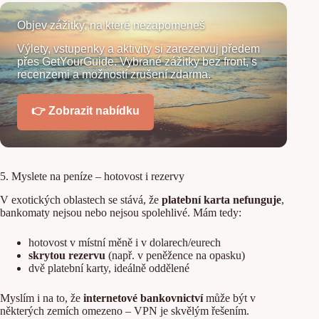
Objev zážitky, na které nezapomeneš
Výlety, vstupenky a aktivity si zarezervuj předem
přes GetYourGuide. Vybrané zážitky bez front, s
recenzemi a možností zrušení zdarma.
👉 Zobrazit nabídku
5. Myslete na peníze – hotovost i rezervy
V exotických oblastech se stává, že
platební karta nefunguje
,
bankomaty nejsou nebo nejsou spolehlivé. Mám tedy:
hotovost v místní měně i v dolarech/eurech
skrytou rezervu
(např. v peněžence na opasku)
dvě platební karty, ideálně oddělené
Myslím i na to, že
internetové bankovnictví
může být v
některých zemích omezeno – VPN je skvělým řešením.