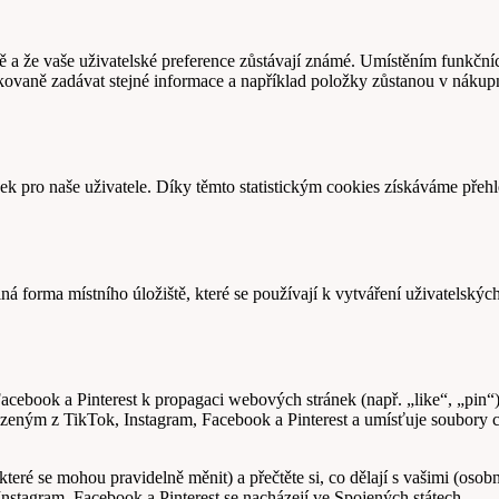
ávně a že vaše uživatelské preference zůstávají známé. Umístěním funk
vaně zadávat stejné informace a například položky zůstanou v nákupn
ek pro naše uživatele. Díky těmto statistickým cookies získáváme pře
ná forma místního úložiště, které se používají k vytváření uživatelskýc
ebook a Pinterest k propagaci webových stránek (např. „like“, „pin“) n
zeným z TikTok, Instagram, Facebook a Pinterest a umísťuje soubory c
 (které se mohou pravidelně měnit) a přečtěte si, co dělají s vašimi (oso
stagram, Facebook a Pinterest se nacházejí ve Spojených státech.