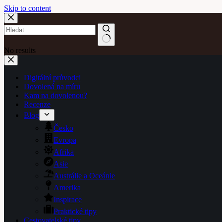
Skip to content
No results
Digitální průvodci
Dovolená na míru
Kam na dovolenou?
Recenze
Blog
Česko
Evropa
Afrika
Asie
Austrálie a Oceánie
Amerika
Inspirace
Praktické tipy
Cestovatelské tipy