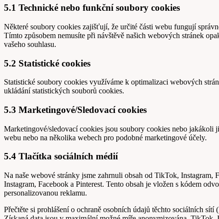
5.1 Technické nebo funkční soubory cookies
Některé soubory cookies zajišťují, že určité části webu fungují spr
Tímto způsobem nemusíte při návštěvě našich webových stránek opako
vašeho souhlasu.
5.2 Statistické cookies
Statistické soubory cookies využíváme k optimalizaci webových strán
ukládání statistických souborů cookies.
5.3 Marketingové/Sledovací cookies
Marketingové/sledovací cookies jsou soubory cookies nebo jakákoli ji
webu nebo na několika webech pro podobné marketingové účely.
5.4 Tlačítka sociálních médií
Na naše webové stránky jsme zahrnuli obsah od TikTok, Instagram, Fac
Instagram, Facebook a Pinterest. Tento obsah je vložen s kódem odvo
personalizovanou reklamu.
Přečtěte si prohlášení o ochraně osobních údajů těchto sociálních sítí
Získaná data jsou v maximální možné míře anonymizována. TikTok, In