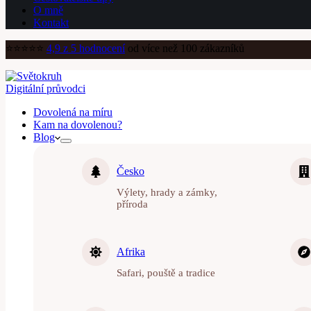
O mně
Kontakt
⭐️⭐️⭐️⭐️⭐️
4,9 z 5 hodnocení
od více než 100 zákazníků
Digitální průvodci
Dovolená na míru
Kam na dovolenou?
Blog
Česko
Výlety, hrady a zámky,
příroda
Afrika
Safari, pouště a tradice