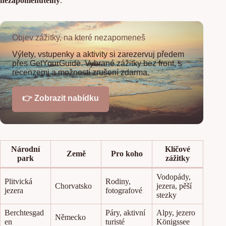
nezapomenutelný
.
Objev zážitky, na které nezapomeneš
Výlety, vstupenky a aktivity si zarezervuj předem
přes GetYourGuide. Vybrané zážitky bez front, s
recenzemi a možností zrušení zdarma.
👉 Zobrazit nabídku
Národní
Klíčové
Země
Pro koho
park
zážitky
Vodopády,
Plitvická
Rodiny,
Chorvatsko
jezera, pěší
jezera
fotografové
stezky
Berchtesgad
Páry, aktivní
Alpy, jezero
Německo
en
turisté
Königssee