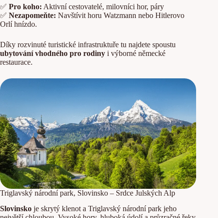
✅
Pro koho:
Aktivní cestovatelé, milovníci hor, páry
✅
Nezapomeňte:
Navštívit horu Watzmann nebo Hitlerovo
Orlí hnízdo.
Díky rozvinuté turistické infrastruktuře tu najdete spoustu
ubytování vhodného pro rodiny
i výborné německé
restaurace.
Triglavský národní park, Slovinsko – Srdce Julských Alp
Slovinsko
je skrytý klenot a Triglavský národní park jeho
největší chloubou. Vysoké hory, hluboká údolí a průzračné řeky