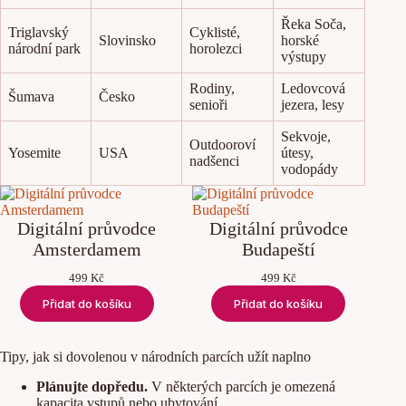
Řeka Soča,
Triglavský
Cyklisté,
Slovinsko
horské
národní park
horolezci
výstupy
Rodiny,
Ledovcová
Šumava
Česko
senioři
jezera, lesy
Sekvoje,
Outdooroví
Yosemite
USA
útesy,
nadšenci
vodopády
Digitální průvodce
Digitální průvodce
Amsterdamem
Budapeští
499
Kč
499
Kč
Přidat do košíku
Přidat do košíku
Tipy, jak si dovolenou v národních parcích užít naplno
Plánujte dopředu.
V některých parcích je omezená
kapacita vstupů nebo ubytování.