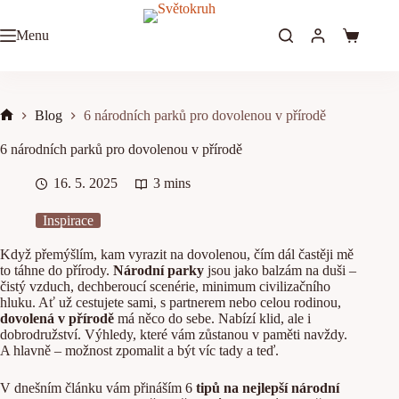
Skip
to
Menu
content
Shopping
cart
Blog
6 národních parků pro dovolenou v přírodě
Home
6 národních parků pro dovolenou v přírodě
16. 5. 2025
3 mins
Inspirace
Když přemýšlím, kam vyrazit na dovolenou, čím dál častěji mě
to táhne do přírody.
Národní parky
jsou jako balzám na duši –
čistý vzduch, dechberoucí scenérie, minimum civilizačního
hluku. Ať už cestujete sami, s partnerem nebo celou rodinou,
dovolená v přírodě
má něco do sebe. Nabízí klid, ale i
dobrodružství. Výhledy, které vám zůstanou v paměti navždy.
A hlavně – možnost zpomalit a být víc tady a teď.
V dnešním článku vám přináším 6
tipů na nejlepší národní