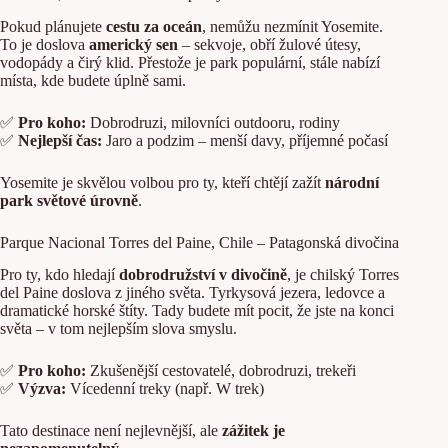
Pokud plánujete
cestu za oceán
, nemůžu nezmínit Yosemite.
To je doslova
americký sen
– sekvoje, obří žulové útesy,
vodopády a čirý klid. Přestože je park populární, stále nabízí
místa, kde budete úplně sami.
✅
Pro koho:
Dobrodruzi, milovníci outdooru, rodiny
✅
Nejlepší čas:
Jaro a podzim – menší davy, příjemné počasí
Yosemite je skvělou volbou pro ty, kteří chtějí zažít
národní
park světové úrovně
.
Parque Nacional Torres del Paine, Chile – Patagonská divočina
Pro ty, kdo hledají
dobrodružství v divočině
, je chilský Torres
del Paine doslova z jiného světa. Tyrkysová jezera, ledovce a
dramatické horské štíty. Tady budete mít pocit, že jste na konci
světa – v tom nejlepším slova smyslu.
✅
Pro koho:
Zkušenější cestovatelé, dobrodruzi, trekeři
✅
Výzva:
Vícedenní treky (např. W trek)
Tato destinace není nejlevnější, ale
zážitek je