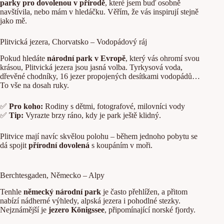
parky pro dovolenou v přírodě
, které jsem buď osobně
navštívila, nebo mám v hledáčku. Věřím, že vás inspirují stejně
jako mě.
Plitvická jezera, Chorvatsko – Vodopádový ráj
Pokud hledáte
národní park v Evropě
, který vás ohromí svou
krásou, Plitvická jezera jsou jasná volba. Tyrkysová voda,
dřevěné chodníky, 16 jezer propojených desítkami vodopádů…
To vše na dosah ruky.
✅
Pro koho:
Rodiny s dětmi, fotografové, milovníci vody
✅
Tip:
Vyrazte brzy ráno, kdy je park ještě klidný.
Plitvice mají navíc skvělou polohu – během jednoho pobytu se
dá spojit
přírodní dovolená
s koupáním v moři.
Berchtesgaden, Německo – Alpy
Tenhle
německý národní park
je často přehlížen, a přitom
nabízí nádherné výhledy, alpská jezera i pohodlné stezky.
Nejznámější je
jezero Königssee
, připomínající norské fjordy.