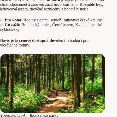
chce odpočinout a zároveň zažít něco krásného. Rozsáhlé lesy,
ledovcová jezera, dřevěné rozhledny a bohatá historie.
✅
Pro koho:
Rodiny s dětmi, senioři, milovníci české krajiny
✅
Co zažít:
Boubínský prales, Černé jezero, Kvilda, lipenské
cyklostezky
Navíc je to
cenově dostupná dovolená
, vhodná i pro
vícečlenné rodiny.
Yosemite, USA – Ikona mezi parky