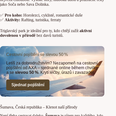
jako Soča nebo Sava Dolinka.
✅
Pro koho:
Horolezci, cyklisté, romantické duše
✅
Aktivity:
Rafting, turistika, ferraty
Triglavský park je ideální pro ty, kdo chtějí zažít
aktivní
dovolenou v přírodě
bez davů turistů.
Cestovní pojištění se slevou 50 %
Letíš za dobrodružstvím? Nezapomeň na cestovní
pojištění od AXA – sjednané online během chvilky
a se
slevou 50 %
. Krytí léčby, úrazů i zavazadel.
Sjednat pojištění
Šumava, Česká republika – Klenot naší přírody
Není třeba cestovat daleko.
Šumava
je rájem pro každého, kdo