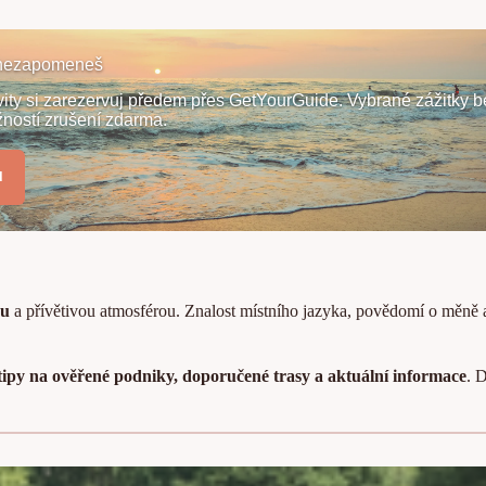
é nezapomeneš
ivity si zarezervuj předem přes GetYourGuide. Vybrané zážitky b
žností zrušení zdarma.
u
ou
a přívětivou atmosférou. Znalost místního jazyka, povědomí o měně a 
tipy na ověřené podniky, doporučené trasy a aktuální informace
. 