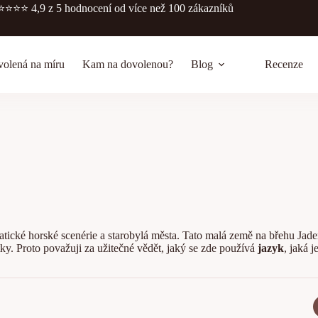
⭐️⭐️⭐️⭐️
4,9 z 5 hodnocení
od více než 100 zákazníků
olená na míru
Kam na dovolenou?
Blog
Recenze
amatické horské scenérie a starobylá města. Tato malá země na břehu J
ky. Proto považuji za užitečné vědět, jaký se zde používá
jazyk
, jaká j