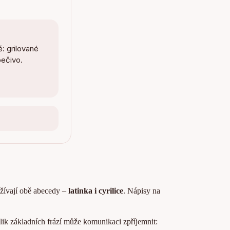
: grilované
pečivo.
žívají obě abecedy –
latinka i cyrilice
. Nápisy na
kolik základních frází může komunikaci zpříjemnit: