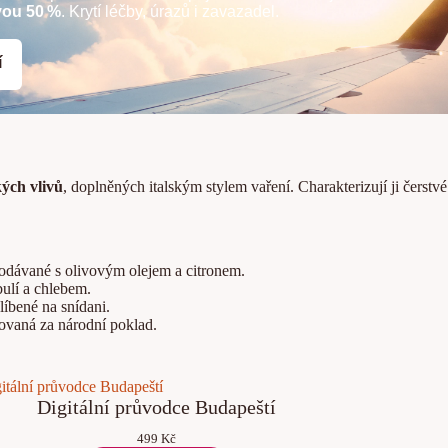
vou 50 %
. Krytí léčby, úrazů i zavazadel.
í
ých vlivů
, doplněných italským stylem vaření. Charakterizují ji čerstv
odávané s olivovým olejem a citronem.
ulí a chlebem.
íbené na snídani.
ovaná za národní poklad.
Digitální průvodce Budapeští
499
Kč