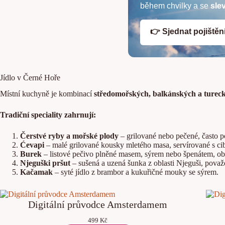
během chvilky a se
sle
👉 Sjednat pojištěn
Jídlo v Černé Hoře
Místní kuchyně je kombinací
středomořských, balkánských a tureck
Tradiční speciality zahrnují:
Čerstvé ryby a mořské plody
– grilované nebo pečené, často p
Ćevapi
– malé grilované kousky mletého masa, servírované s cib
Burek
– listové pečivo plněné masem, sýrem nebo špenátem, obl
Njeguški pršut
– sušená a uzená šunka z oblasti Njeguši, považ
Kačamak
– syté jídlo z brambor a kukuřičné mouky se sýrem.
Digitální průvodce Amsterdamem
499
Kč