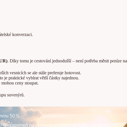
átelské konverzaci.
EUR)
. Díky tomu je cestování jednodušší – není potřeba měnit peníze n
ších vesnicích se ale stále preferuje hotovost.
o je praktické vybírat větší částky najednou.
ně mohou ceny stoupat.
kupu suvenýrů.
levou 50 %
m? Nezapomeň na cestovní pojištění od AXA – sjednané online