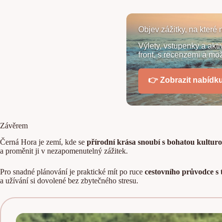
Objev zážitky, na kter
Výlety, vstupenky a akt
front, s recenzemi a mo
👉 Zobrazit nabídk
Závěrem
Černá Hora je zemí, kde se
přírodní krása snoubí s bohatou kultur
a proměnit ji v nezapomenutelný zážitek.
Pro snadné plánování je praktické mít po ruce
cestovního průvodce s 
a užívání si dovolené bez zbytečného stresu.