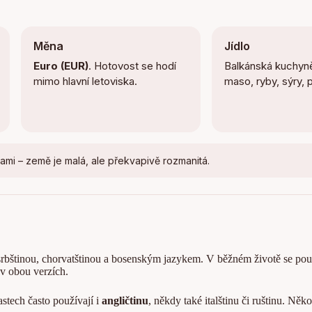
Měna
Jídlo
Euro (EUR)
. Hotovost se hodí
Balkánská kuchyně
mimo hlavní letoviska.
maso, ryby, sýry, 
ami – země je malá, ale překvapivě rozmanitá.
srbštinou, chorvatštinou a bosenským jazykem. V běžném životě se pou
 v obou verzích.
stech často používají i
angličtinu
, někdy také italštinu či ruštinu. Ně