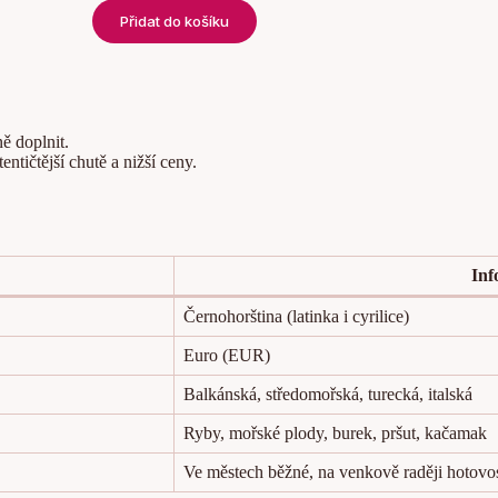
Přidat do košíku
ně doplnit.
entičtější chutě a nižší ceny.
Inf
Černohorština (latinka i cyrilice)
Euro (EUR)
Balkánská, středomořská, turecká, italská
Ryby, mořské plody, burek, pršut, kačamak
Ve městech běžné, na venkově raději hotovo