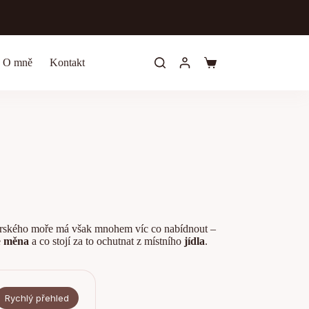
O mně
Kontakt
Shopping
cart
aderského moře má však mnohem víc co nabídnout –
e
měna
a co stojí za to ochutnat z místního
jídla
.
Rychlý přehled