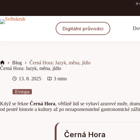
Skip
⭐️
to
content
Digitální průvodci
Dov
Blog
Černá Hora: Jazyk, měna, jídlo
Home
Černá Hora: Jazyk, měna, jídlo
13. 8. 2025
3 mins
Evropa
Když se řekne
Černá Hora
, většině lidí se vybaví azurové moře, dr
od pestré historie a kultury až po nezapomenutelné gastronomické zážit
Černá Hora