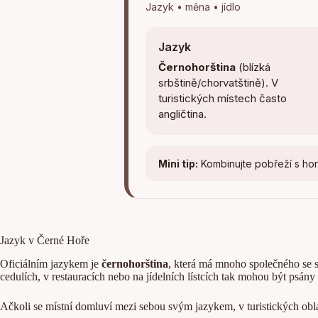
Jazyk • měna • jídlo
Jazyk
Černohorština
(blízká
srbštině/chorvatštině). V
turistických místech často
angličtina.
Mini tip:
Kombinujte pobřeží s hor
Jazyk v Černé Hoře
Oficiálním jazykem je
černohorština
, která má mnoho společného se 
cedulích, v restauracích nebo na jídelních lístcích tak mohou být psány
Ačkoli se místní domluví mezi sebou svým jazykem, v turistických obla