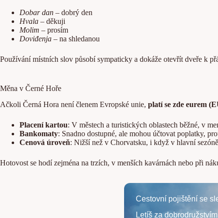
Dobar dan
– dobrý den
Hvala
– děkuji
Molim
– prosím
Doviđenja
– na shledanou
Používání místních slov působí sympaticky a dokáže otevřít dveře k př
Měna v Černé Hoře
Ačkoli Černá Hora není členem Evropské unie,
platí se zde eurem (
Placení kartou
: V městech a turistických oblastech běžné, v men
Bankomaty
: Snadno dostupné, ale mohou účtovat poplatky, prot
Cenová úroveň
: Nižší než v Chorvatsku, i když v hlavní sezó
Hotovost se hodí zejména na trzích, v menších kavárnách nebo při ná
Cestovní pojištění se s
Letíš za dobrodružství