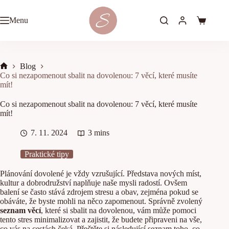
Skip
to
Menu
content
Shopping
cart
Blog
Home
Co si nezapomenout sbalit na dovolenou: 7 věcí, které musíte
mít!
Co si nezapomenout sbalit na dovolenou: 7 věcí, které musíte
mít!
7. 11. 2024
3 mins
Praktické tipy
Plánování dovolené je vždy vzrušující. Představa nových míst,
kultur a dobrodružství naplňuje naše mysli radostí. Ovšem
balení se často stává zdrojem stresu a obav, zejména pokud se
obáváte, že byste mohli na něco zapomenout. Správně zvolený
seznam věcí
, které si sbalit na dovolenou,
vám může pomoci
tento stres minimalizovat a zajistit, že budete připraveni na vše,
co vás na cestách čeká. Přečtěte si následující seznam toho, co