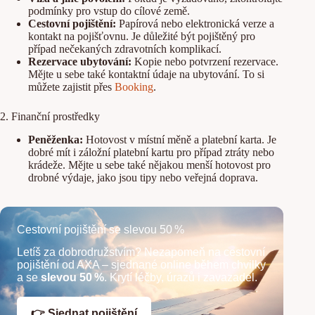
podmínky pro vstup do cílové země.
Cestovní pojištění:
Papírová nebo elektronická verze a
kontakt na pojišťovnu. Je důležité být pojištěný pro
případ nečekaných zdravotních komplikací.
Rezervace ubytování:
Kopie nebo potvrzení rezervace.
Mějte u sebe také kontaktní údaje na ubytování. To si
můžete zajistit přes
Booking
.
2. Finanční prostředky
Peněženka:
Hotovost v místní měně a platební karta. Je
dobré mít i záložní platební kartu pro případ ztráty nebo
krádeže. Mějte u sebe také nějakou menší hotovost pro
drobné výdaje, jako jsou tipy nebo veřejná doprava.
Cestovní pojištění se slevou 50 %
Letíš za dobrodružstvím? Nezapomeň na cestovní
pojištění od AXA – sjednané online během chvilky
a se
slevou 50 %
. Krytí léčby, úrazů i zavazadel.
👉 Sjednat pojištění