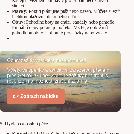
Raději si vezměte pár navíc pro případ nečekaných
situací.
Plavky:
Pokud plánujete pláž nebo bazén. Můžete si vzít
i lehkou plážovou deku nebo ručník.
Obuv:
Pohodlné boty na chůzi, sandály nebo pantofle,
formální obuv pokud je potřeba. Vždy je dobré mít
pohodlnou obuv na dlouhé procházky nebo výlety.
Objev zážitky, na které nezapomeneš
Výlety, vstupenky a aktivity si zarezervuj předem
přes GetYourGuide. Vybrané zážitky bez front, s
recenzemi a možností zrušení zdarma.
👉 Zobrazit nabídku
5. Hygiena a osobní péče
Kosmetická taška:
Zubní kartáček, zubní pasta, šampon,