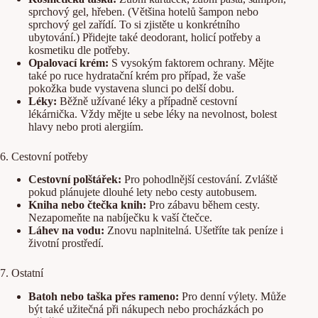
sprchový gel, hřeben. (Většina hotelů šampon nebo
sprchový gel zařídí. To si zjistěte u konkrétního
ubytování.) Přidejte také deodorant, holicí potřeby a
kosmetiku dle potřeby.
Opalovací krém:
S vysokým faktorem ochrany. Mějte
také po ruce hydratační krém pro případ, že vaše
pokožka bude vystavena slunci po delší dobu.
Léky:
Běžně užívané léky a případně cestovní
lékárnička. Vždy mějte u sebe léky na nevolnost, bolest
hlavy nebo proti alergiím.
6. Cestovní potřeby
Cestovní polštářek:
Pro pohodlnější cestování. Zvláště
pokud plánujete dlouhé lety nebo cesty autobusem.
Kniha nebo čtečka knih:
Pro zábavu během cesty.
Nezapomeňte na nabíječku k vaší čtečce.
Láhev na vodu:
Znovu naplnitelná. Ušetříte tak peníze i
životní prostředí.
7. Ostatní
Batoh nebo taška přes rameno:
Pro denní výlety. Může
být také užitečná při nákupech nebo procházkách po