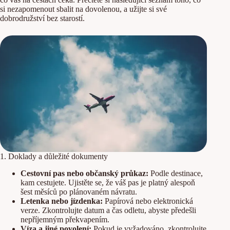
si nezapomenout sbalit na dovolenou, a užijte si své
dobrodružství bez starostí.
1. Doklady a důležité dokumenty
Cestovní pas nebo občanský průkaz:
Podle destinace,
kam cestujete. Ujistěte se, že váš pas je platný alespoň
šest měsíců po plánovaném návratu.
Letenka nebo jízdenka:
Papírová nebo elektronická
verze. Zkontrolujte datum a čas odletu, abyste předešli
nepříjemným překvapením.
Víza a jiné povolení:
Pokud je vyžadováno, zkontrolujte