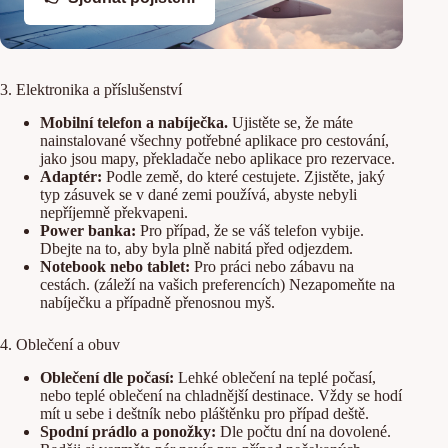
3. Elektronika a příslušenství
Mobilní telefon a nabíječka.
Ujistěte se, že máte
nainstalované všechny potřebné aplikace pro cestování,
jako jsou mapy, překladače nebo aplikace pro rezervace.
Adaptér:
Podle země, do které cestujete. Zjistěte, jaký
typ zásuvek se v dané zemi používá, abyste nebyli
nepříjemně překvapeni.
Power banka:
Pro případ, že se váš telefon vybije.
Dbejte na to, aby byla plně nabitá před odjezdem.
Notebook nebo tablet:
Pro práci nebo zábavu na
cestách. (záleží na vašich preferencích) Nezapomeňte na
nabíječku a případně přenosnou myš.
4. Oblečení a obuv
Oblečení dle počasí:
Lehké oblečení na teplé počasí,
nebo teplé oblečení na chladnější destinace. Vždy se hodí
mít u sebe i deštník nebo pláštěnku pro případ deště.
Spodní prádlo a ponožky:
Dle počtu dní na dovolené.