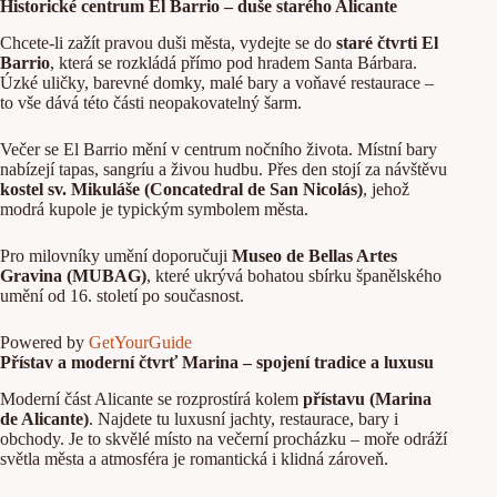
Historické centrum El Barrio – duše starého Alicante
Chcete-li zažít pravou duši města, vydejte se do
staré čtvrti El
Barrio
, která se rozkládá přímo pod hradem Santa Bárbara.
Úzké uličky, barevné domky, malé bary a voňavé restaurace –
to vše dává této části neopakovatelný šarm.
Večer se El Barrio mění v centrum nočního života. Místní bary
nabízejí tapas, sangríu a živou hudbu. Přes den stojí za návštěvu
kostel sv. Mikuláše (Concatedral de San Nicolás)
, jehož
modrá kupole je typickým symbolem města.
Pro milovníky umění doporučuji
Museo de Bellas Artes
Gravina (MUBAG)
, které ukrývá bohatou sbírku španělského
umění od 16. století po současnost.
Powered by
GetYourGuide
Přístav a moderní čtvrť Marina – spojení tradice a luxusu
Moderní část Alicante se rozprostírá kolem
přístavu (Marina
de Alicante)
. Najdete tu luxusní jachty, restaurace, bary i
obchody. Je to skvělé místo na večerní procházku – moře odráží
světla města a atmosféra je romantická i klidná zároveň.