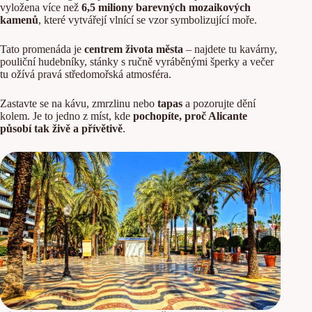
vyložena více než
6,5 miliony barevných mozaikových
kamenů
, které vytvářejí vlnící se vzor symbolizující moře.
Tato promenáda je
centrem života města
– najdete tu kavárny,
pouliční hudebníky, stánky s ručně vyráběnými šperky a večer
tu ožívá pravá středomořská atmosféra.
Zastavte se na kávu, zmrzlinu nebo
tapas
a pozorujte dění
kolem. Je to jedno z míst, kde
pochopíte, proč Alicante
působí tak živě a přívětivě
.