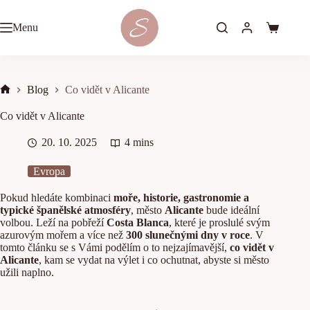
Skip
to
Menu
content
Shopping
cart
Blog
Co vidět v Alicante
Home
Co vidět v Alicante
20. 10. 2025
4 mins
Evropa
Pokud hledáte kombinaci
moře, historie, gastronomie a
typické španělské atmosféry
, město
Alicante
bude ideální
volbou. Leží na pobřeží
Costa Blanca
, které je proslulé svým
azurovým mořem a více než
300 slunečnými dny v roce
. V
tomto článku se s Vámi podělím o to nejzajímavější,
co vidět v
Alicante
, kam se vydat na výlet i co ochutnat, abyste si město
užili naplno.