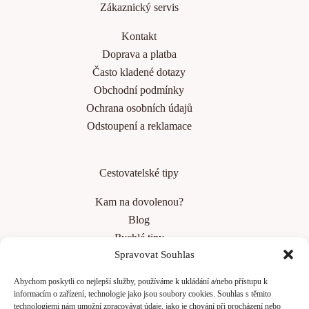
Zákaznický servis
Kontakt
Doprava a platba
Často kladené dotazy
Obchodní podmínky
Ochrana osobních údajů
Odstoupení a reklamace
Cestovatelské tipy
Kam na dovolenou?
Blog
Rychlé tipy
Spravovat Souhlas
Top 10 měst v Evropě
Jak bezpečně cestovat v zahraničí
Abychom poskytli co nejlepší služby, používáme k ukládání a/nebo přístupu k
Jak se připravit na dlouhý let
informacím o zařízení, technologie jako jsou soubory cookies. Souhlas s těmito
technologiemi nám umožní zpracovávat údaje, jako je chování při procházení nebo