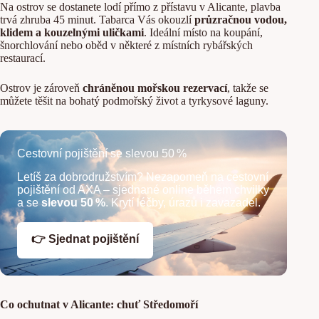
Na ostrov se dostanete lodí přímo z přístavu v Alicante, plavba
trvá zhruba 45 minut. Tabarca Vás okouzlí
průzračnou vodou,
klidem a kouzelnými uličkami
. Ideální místo na koupání,
šnorchlování nebo oběd v některé z místních rybářských
restaurací.
Ostrov je zároveň
chráněnou mořskou rezervací
, takže se
můžete těšit na bohatý podmořský život a tyrkysové laguny.
Cestovní pojištění se slevou 50 %
Letíš za dobrodružstvím? Nezapomeň na cestovní
pojištění od AXA – sjednané online během chvilky
a se
slevou 50 %
. Krytí léčby, úrazů i zavazadel.
👉 Sjednat pojištění
Co ochutnat v Alicante: chuť Středomoří