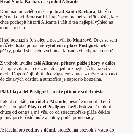
Hrad Santa Bárbara – symbol Alicante
Dominantou celého města je
hrad Santa Bárbara
, který se
tyčí na kopci
Benacantil
. Právě sem by měl zamířit každý, kdo
chce pochopit historii Alicante i užít si ten nejlepší výhled na
moře a město.
Hrad pochází z 9. století a postavili ho
Maurové
. Dnes se sem
můžete dostat pohodlně
výtahem z pláže Postiguet
, nebo
pěšky, pokud si chcete vychutnat krásné výhledy už po cestě.
Z vrcholu uvidíte
celé Alicante, přístav, pláže i hory v dálce
.
Vstup je zdarma, což z něj dělá jednu z nejlepších atrakcí v
okolí. Doporučuji přijít před západem slunce – město se zbarví
do zlatavých odstínů a atmosféra je naprosto kouzelná.
Pláž Playa del Postiguet – moře přímo v srdci města
Pokud se ptáte,
co vidět v Alicante
, nesmíte minout hlavní
městskou pláž
Playa del Postiguet
. Leží doslova pár minut
chůze od centra a má vše, co od středomořské pláže čekáte –
jemný písek, čisté moře a palmy podél promenády.
Je ideální pro
rodiny s dětmi
, protože má pozvolný vstup do