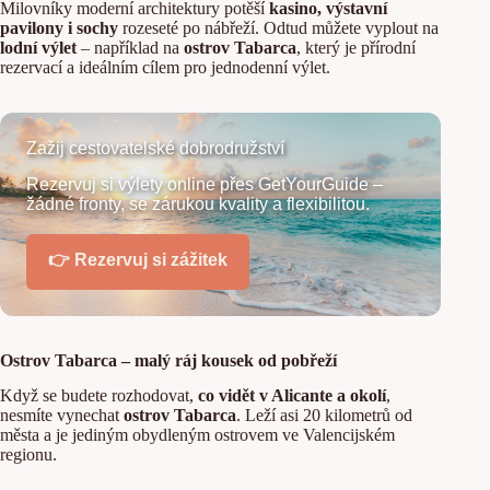
Milovníky moderní architektury potěší
kasino, výstavní
pavilony i sochy
rozeseté po nábřeží. Odtud můžete vyplout na
lodní výlet
– například na
ostrov Tabarca
, který je přírodní
rezervací a ideálním cílem pro jednodenní výlet.
Zažij cestovatelské dobrodružství
Rezervuj si výlety online přes GetYourGuide –
žádné fronty, se zárukou kvality a flexibilitou.
👉 Rezervuj si zážitek
Ostrov Tabarca – malý ráj kousek od pobřeží
Když se budete rozhodovat,
co vidět v Alicante a okolí
,
nesmíte vynechat
ostrov Tabarca
. Leží asi 20 kilometrů od
města a je jediným obydleným ostrovem ve Valencijském
regionu.