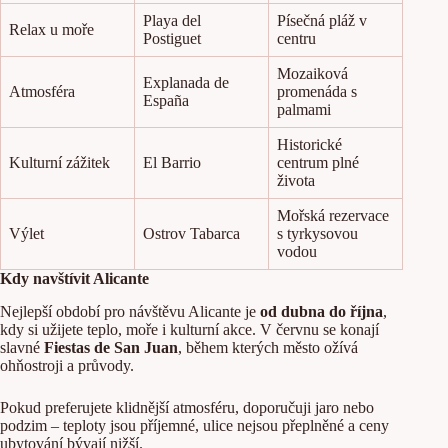
Playa del
Písečná pláž v
Relax u moře
Postiguet
centru
Mozaiková
Explanada de
Atmosféra
promenáda s
España
palmami
Historické
Kulturní zážitek
El Barrio
centrum plné
života
Mořská rezervace
Výlet
Ostrov Tabarca
s tyrkysovou
vodou
Kdy navštívit Alicante
Nejlepší období pro návštěvu Alicante je
od dubna do října
,
kdy si užijete teplo, moře i kulturní akce. V červnu se konají
slavné
Fiestas de San Juan
, během kterých město ožívá
ohňostroji a průvody.
Pokud preferujete klidnější atmosféru, doporučuji jaro nebo
podzim – teploty jsou příjemné, ulice nejsou přeplněné a ceny
ubytování bývají nižší.