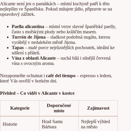
Alicante není jen o památkách – místní kuchyně patří k těm
nejlepším ve Španělsku. Pokud milujete jídlo, připravte se na
opravdový zážitek.
Paella alicantina
– místní verze slavné španělské paelly,
často s mořskými plody nebo králičím masem.
Turrón de Jijona
– sladkost podobná nugátu, kterou
vyrábějí v nedalekém městě Jijona.
Tapas
– malé porce nejrůznějších pochoutek, ideální ke
sdílení s přáteli.
Vína z oblasti Alicante
– suchá bílá i silnější červená
vína s ovocným aroma.
Nezapomeňte ochutnat i
café del tiempo
– espresso s ledem,
které Vás osvěží v horkém dni.
Přehled – Co vidět v Alicante v kostce
Doporučené
Kategorie
Zajímavost
místo
Hrad Santa
Nejlepší výhled
Historie
Bárbara
na město