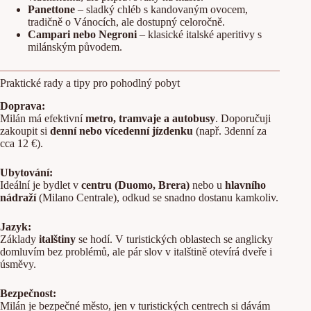
Panettone
– sladký chléb s kandovaným ovocem,
tradičně o Vánocích, ale dostupný celoročně.
Campari nebo Negroni
– klasické italské aperitivy s
milánským původem.
Praktické rady a tipy pro pohodlný pobyt
Doprava:
Milán má efektivní
metro, tramvaje a autobusy
. Doporučuji
zakoupit si
denní nebo vícedenní jízdenku
(např. 3denní za
cca 12 €).
Ubytování:
Ideální je bydlet v
centru (Duomo, Brera)
nebo u
hlavního
nádraží
(Milano Centrale), odkud se snadno dostanu kamkoliv.
Jazyk:
Základy
italštiny
se hodí. V turistických oblastech se anglicky
domluvím bez problémů, ale pár slov v italštině otevírá dveře i
úsměvy.
Bezpečnost:
Milán je bezpečné město, jen v turistických centrech si dávám