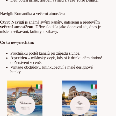
Děti potěší hřiště, dospělí výhled z věže Torre Branca.
Navigli: Romantika a večerní atmosféra
Čtvrť Navigli
je známá svými kanály, galeriemi a především
večerní atmosférou
. Dříve sloužila jako dopravní síť, dnes je
místem setkávání, kultury a zábavy.
Co tu nevynechám:
Procházku podél kanálů při západu slunce.
Aperitivo
– milánský zvyk, kdy si k drinku dám drobné
občerstvení v ceně.
Vintage obchůdky, knihkupectví a malé designové
butiky.