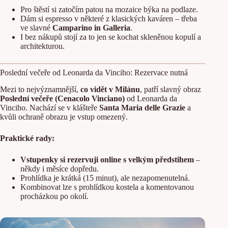
Pro štěstí si zatočím patou na mozaice býka na podlaze.
Dám si espresso v některé z klasických kaváren – třeba
ve slavné
Camparino in Galleria
.
I bez nákupů stojí za to jen se kochat skleněnou kopulí a
architekturou.
Poslední večeře od Leonarda da Vinciho: Rezervace nutná
Mezi to nejvýznamnější,
co vidět v Milánu
, patří slavný obraz
Poslední večeře (Cenacolo Vinciano)
od Leonarda da
Vinciho. Nachází se v klášteře
Santa Maria delle Grazie
a
kvůli ochraně obrazu je vstup omezený.
Praktické rady:
Vstupenky si rezervuji online s velkým předstihem
–
někdy i měsíce dopředu.
Prohlídka je krátká (15 minut), ale nezapomenutelná.
Kombinovat lze s prohlídkou kostela a komentovanou
procházkou po okolí.