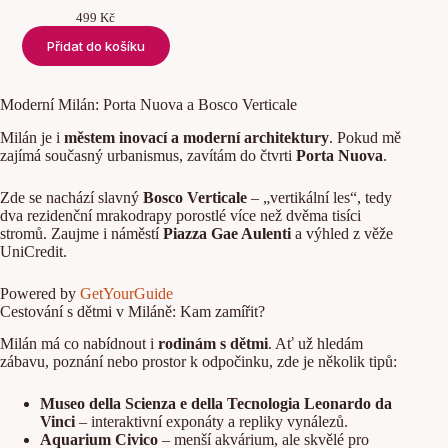
499
Kč
Přidat do košíku
Moderní Milán: Porta Nuova a Bosco Verticale
Milán je i
městem inovací a moderní architektury
. Pokud mě
zajímá současný urbanismus, zavítám do čtvrti
Porta Nuova
.
Zde se nachází slavný
Bosco Verticale
– „vertikální les“, tedy
dva rezidenční mrakodrapy porostlé více než dvěma tisíci
stromů. Zaujme i náměstí
Piazza Gae Aulenti
a výhled z věže
UniCredit.
Powered by
GetYourGuide
Cestování s dětmi v Miláně: Kam zamířit?
Milán má co nabídnout i
rodinám s dětmi
. Ať už hledám
zábavu, poznání nebo prostor k odpočinku, zde je několik tipů:
Museo della Scienza e della Tecnologia Leonardo da
Vinci
– interaktivní exponáty a repliky vynálezů.
Aquarium Civico
– menší akvárium, ale skvělé pro