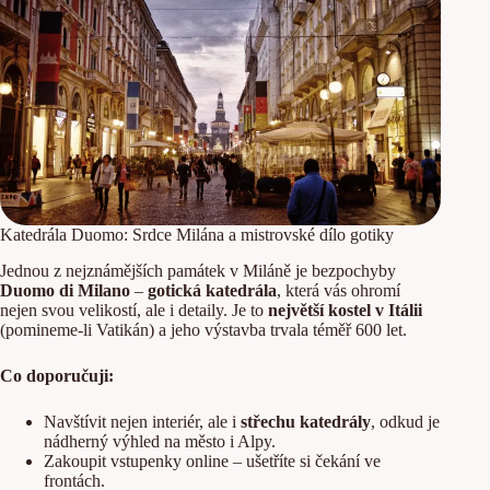
Katedrála Duomo: Srdce Milána a mistrovské dílo gotiky
Jednou z nejznámějších památek v Miláně je bezpochyby
Duomo di Milano
–
gotická katedrála
, která vás ohromí
nejen svou velikostí, ale i detaily. Je to
největší kostel v Itálii
(pomineme-li Vatikán) a jeho výstavba trvala téměř 600 let.
Co doporučuji:
Navštívit nejen interiér, ale i
střechu katedrály
, odkud je
nádherný výhled na město i Alpy.
Zakoupit vstupenky online – ušetříte si čekání ve
frontách.