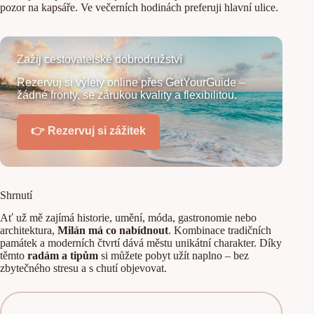
pozor na kapsáře. Ve večerních hodinách preferuji hlavní ulice.
Zažij cestovatelské dobrodružství
Rezervuj si výlety online přes GetYourGuide –
žádné fronty, se zárukou kvality a flexibilitou.
👉 Rezervuj si zážitek
Shrnutí
Ať už mě zajímá historie, umění, móda, gastronomie nebo
architektura,
Milán má co nabídnout
. Kombinace tradičních
památek a moderních čtvrtí dává městu unikátní charakter. Díky
těmto
radám a tipům
si můžete pobyt užít naplno – bez
zbytečného stresu a s chutí objevovat.