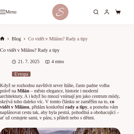
Skip
to
Menu
content
Shopping
cart
Blog
Co vidět v Milánu? Rady a tipy
Home
Co vidět v Milánu? Rady a tipy
21. 7. 2025
4 mins
Evropa
Když se rozhodnu navštívit sever Itálie, často padne volba
právě na
Milán
– město elegance, historie i moderní
architektury. A i když ho mnozí vnímají jen jako centrum módy,
skrývá toho daleko víc. V tomto článku se zaměřím na to,
co
vidět v Milánu
, přidám konkrétní
rady a tipy
, a pomohu vám
naplánovat cestu tak, aby byla pestrá, pohodlná a obohacující –
ať už cestujete sami, v páru, s přáteli nebo s dětmi.