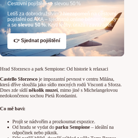
Cestovní pojištění se slevou 50 %
Letíš za dobrodružstvím? Nezapomeň na cestovní
pojištění od AXA – sjednané online během chvilky
a se
slevou 50 %
. Krytí léčby, úrazů i zavazadel.
👉 Sjednat pojištění
Hrad Sforzesco a park Sempione: Od historie k relaxaci
Castello Sforzesco
je impozantní pevnost v centru Milána,
která dříve sloužila jako sídlo mocných rodů Visconti a Sforza.
Dnes zde sídlí
několik muzeí
, mimo jiné s Michelangelovou
nedokončenou sochou Pietà Rondanini.
Co mě baví:
Projít se nádvořím a prozkoumat expozice.
Od hradu se vydat do
parku Sempione
– ideální na
odpočinek nebo piknik.