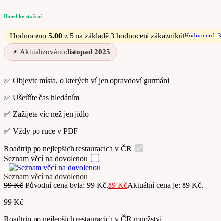
Ihned ke stažení
Hodnoceno
5.00
z 5 na základě
3
hodnocení zákazníků
(Hodnocení:
3
Aktualizováno:
listopad 2025
✅ Objevte místa, o kterých ví jen opravdoví gurmáni
✅ Ušetříte čas hledáním
✅ Zažijete víc než jen jídlo
✅ Vždy po ruce v PDF
Roadtrip po nejlepších restauracích v ČR
Seznam věcí na dovolenou
Seznam věcí na dovolenou
99
Kč
Původní cena byla: 99 Kč.
89
Kč
Aktuální cena je: 89 Kč.
99
Kč
Roadtrip po nejlepších restauracích v ČR množství