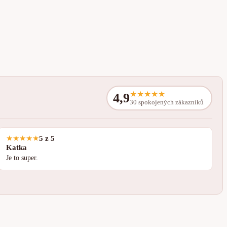
★
★
★
★
★
4,9
30 spokojených zákazníků
★
★
★
★
★
5 z 5
Katka
Je to super.