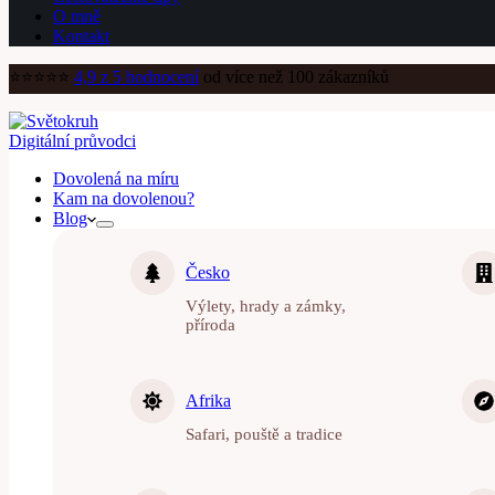
O mně
Kontakt
⭐️⭐️⭐️⭐️⭐️
4,9 z 5 hodnocení
od více než 100 zákazníků
Digitální průvodci
Dovolená na míru
Kam na dovolenou?
Blog
Česko
Výlety, hrady a zámky,
příroda
Afrika
Safari, pouště a tradice