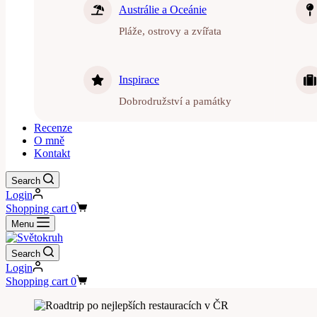
Austrálie a Oceánie
Pláže, ostrovy a zvířata
Inspirace
Dobrodružství a památky
Recenze
O mně
Kontakt
Search
Login
Shopping cart
0
Menu
Search
Login
Shopping cart
0