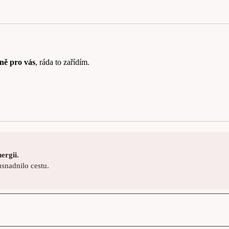
sně pro vás
, ráda to zařídím.
ergii.
usnadnilo cestu.