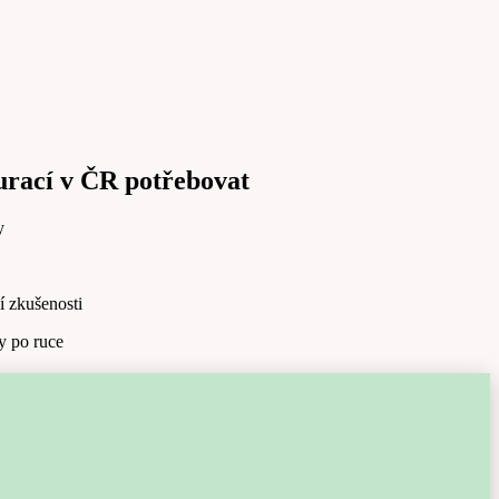
aurací v ČR potřebovat
y
í zkušenosti
y po ruce