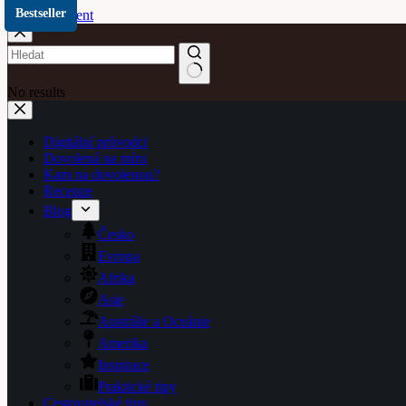
Bestseller
Skip to content
Roadtrip po nejlepších restauracích v ČR
Přidat do košíku
99
Kč
No results
Digitální průvodci
Dovolená na míru
Kam na dovolenou?
Recenze
Blog
Česko
Evropa
Afrika
Asie
Austrálie a Oceánie
Amerika
Inspirace
Praktické tipy
Cestovatelské tipy