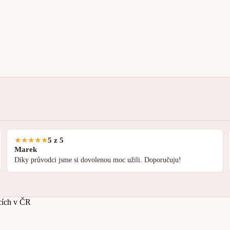
★
★
★
★
★
5 z 5
Marek
Díky průvodci jsme si dovolenou moc užili. Doporučuju!
acích v ČR