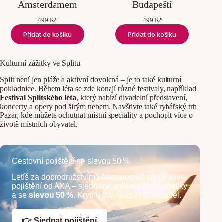
Amsterdamem
Budapeští
499
Kč
499
Kč
Přidat do košíku
Přidat do košíku
Kulturní zážitky ve Splitu
Split není jen pláže a aktivní dovolená – je to také kulturní
pokladnice. Během léta se zde konají různé festivaly, například
Festival Splitského léta
, který nabízí divadelní představení,
koncerty a opery pod širým nebem. Navštivte také rybářský trh
Pazar, kde můžete ochutnat místní speciality a pochopit více o
životě místních obyvatel.
Cestovní pojištění se slevou 50 %
Letíš za dobrodružstvím? Nezapomeň na cestovní
pojištění od AXA – sjednané online během chvilky
a se
slevou 50 %
. Krytí léčby, úrazů i zavazadel.
👉 Sjednat pojištění