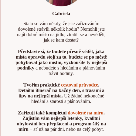
Gabriela
Stalo se vám někdy, že jste zařizováním
dovolené strávili několik hodin? Nemohli jste
najít dobré místo na jídlo, ztratili se a nevěděli,
jak se kam dostat?
Představte si, že budete přesně vědět, jaká
místa opravdu stojí za to, budete se po městě
pohybovat jako místní, vyzkoušíte ty nejlepší
podniky
a nebudete s hledáním a plánováním
trávit hodiny.
Tvořím praktické
cestovní průvodce
.
Detailní itinerář na každý den, s trasami a
tipy na nejlepší místa.
Už žádné nekonečné
hledání a starosti s plánováním.
Zařizuji také kompletní
dovolené na míru
.
Zajistím vám nejlepší letenky, kvalitní
ubytování bez přeplácení a program šitý na
míru
– ať už na pár dni, nebo na celý pobyt.