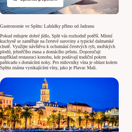
Gastronomie ve Splitu: Lahůdky přímo od Jadranu
Pokud milujete dobré jídlo, Split vás rozhodně potěší. Místní
kuchyně se zaměřuje na čerstvé suroviny a typické dalmatské
chutě. Využijte návštěvu k ochutnání čerstvých ryb, mořských
plodů, jehněčího masa a domácího pršutu. Doporučuji
například restauraci konobu, kde podávají tradiční pokrm
pašticadu s domácími noky. Pro milovníky vína je oblast kolem
Splitu známa vynikajícími víny, jako je Plavac Mali.