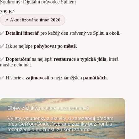
Soukromý: Digitální průvodce Splitem
399
Kč
Aktualizováno:
únor 2026
✅
Detailní itinerář
pro každý den strávený ve Splitu a okolí.
✅ Jak se nejlépe
pohybovat po městě.
✅
Doporučení
na nejlepší
restaurace
a
typická jídla
, která
musíte ochutnat.
✅ Historie a
zajímavosti
o nejznámějších
památkách
.
Objev zážitky, na které nezapomeneš
Výlety, vstupenky a aktivity si zarezervuj předem
přes GetYourGuide. Vybrané zážitky bez front, s
recenzemi a možností zrušení zdarma.