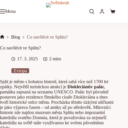
Skip
to
Menu
content
Shopping
cart
Blog
Co navštívit ve Splitu?
Home
Co navštívit ve Splitu?
17. 3. 2025
2 mins
Evropa
Split je město s bohatou historií, která sahá více než 1700 let
zpátky. Největší turistickou atrakcí je
Diokleciánův palác
,
památka zapsaná na seznamu UNESCO. Palác byl původně
postaven jako rezidence římského císaře Diokleciána a dnes
tvoří historické srdce města. Procházka těmito úzkými uličkami
je jako výprava časem – od antiky až po středověk. Milovníci
historie zde najdou muzeum města Splitu nebo impozantní
katedrálu svatého Domnia, která je považována za nejstarší
katedrálu na světě stále využívanou ke svému původnímu
účelu.