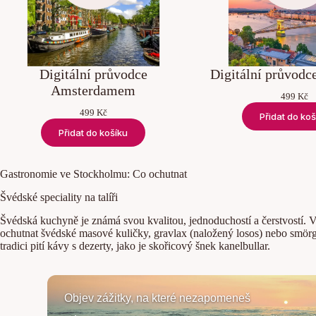
Digitální průvodce
Digitální průvodc
Amsterdamem
499
Kč
499
Kč
Přidat do koš
Přidat do košíku
Gastronomie ve Stockholmu: Co ochutnat
Švédské speciality na talíři
Švédská kuchyně je známá svou kvalitou, jednoduchostí a čerstvostí. V 
ochutnat švédské masové kuličky, gravlax (naložený losos) nebo smör
tradici pití kávy s dezerty, jako je skořicový šnek kanelbullar.
Objev zážitky, na které nezapomeneš