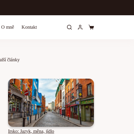
O mně
Kontakt
Shopping
cart
alší články
Irsko: Jazyk, měna, jídlo