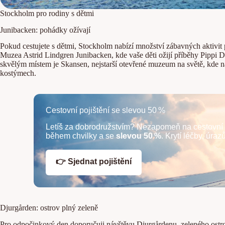
Stockholm pro rodiny s dětmi
Junibacken: pohádky ožívají
Pokud cestujete s dětmi, Stockholm nabízí množství zábavných aktivi
Muzea Astrid Lindgren Junibacken, kde vaše děti ožijí příběhy Pippi 
skvělým místem je Skansen, nejstarší otevřené muzeum na světě, kde n
kostýmech.
Cestovní pojištění se slevou 50 %
Letíš za dobrodružstvím? Nezapomeň na cestovní 
během chvilky a se
slevou 50 %
. Krytí léčby, úraz
👉 Sjednat pojištění
Djurgården: ostrov plný zeleně
Pro odpočinkový den doporučuji návštěvu Djurgårdenu, zeleného ostro