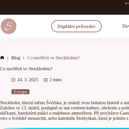
Skip
⭐️
to
content
Digitální průvodci
Dov
Blog
Co navštívit ve Stockholmu?
Home
Co navštívit ve Stockholmu?
24. 3. 2025
2 mins
Evropa
Stockholm, hlavní město Švédska, je známý svou bohatou historií a uni
Založen ve 13. století, postupně se stal centrem kultury, obchodu a pol
uličkami, barokními paláci a malebnou atmosférou. Při procházce Gamla
více o švédské monarchii, nebo katedrálu Storkyrkan, která je jedním z 