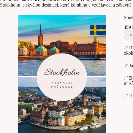
Stockholm je skvělou destinací, která kombinuje vzdělávací a zábavné z
Souk
459
✅
D
okolí
✅ Ja
✅
D
musí
✅ Hi