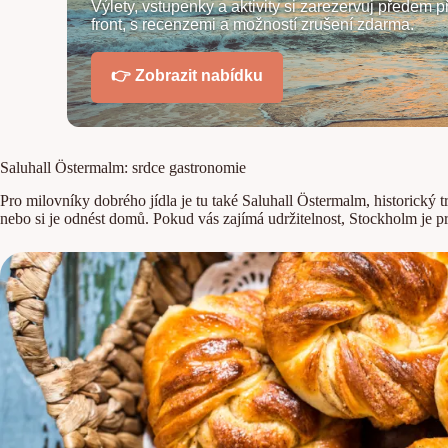
Výlety, vstupenky a aktivity si zarezervuj předem
front, s recenzemi a možností zrušení zdarma.
👉 Zobrazit nabídku
Saluhall Östermalm: srdce gastronomie
Pro milovníky dobrého jídla je tu také Saluhall Östermalm, historický 
nebo si je odnést domů. Pokud vás zajímá udržitelnost, Stockholm je p