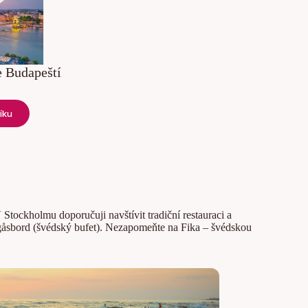
e Budapeští
íku
Stockholmu doporučuji navštívit tradiční restauraci a
gåsbord (švédský bufet). Nezapomeňte na Fika – švédskou