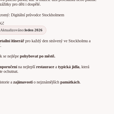
ážitky pro děti i dospělé.
romý: Digitální průvodce Stockholmem
Kč
Aktualizováno:
leden 2026
etailní itinerář
pro každý den strávený ve Stockholmu a
.
k se nejlépe
pohybovat po městě.
oporučení
na nejlepší
restaurace
a
typická jídla
, která
te ochutnat.
storie a
zajímavosti
o nejznámějších
památkách
.