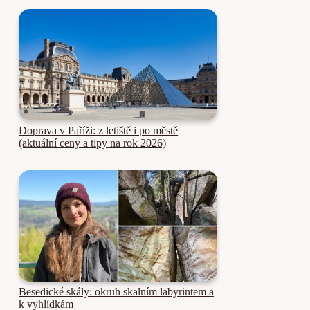
Doprava v Paříži: z letiště i po městě
(aktuální ceny a tipy na rok 2026)
Besedické skály: okruh skalním labyrintem a
k vyhlídkám