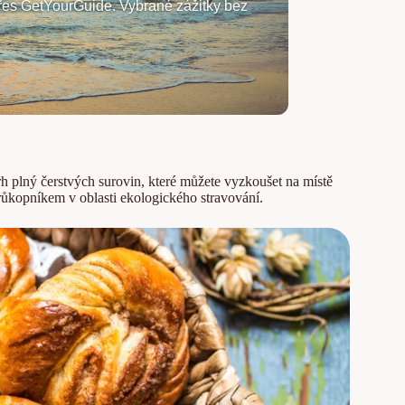
 přes GetYourGuide. Vybrané zážitky bez
trh plný čerstvých surovin, které můžete vyzkoušet na místě
růkopníkem v oblasti ekologického stravování.