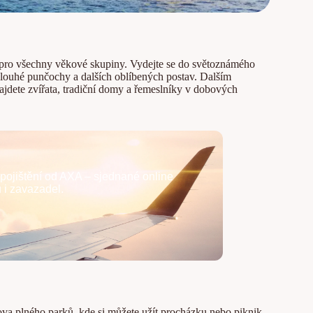
t pro všechny věkové skupiny. Vydejte se do světoznámého
Dlouhé punčochy a dalších oblíbených postav. Dalším
ajdete zvířata, tradiční domy a řemeslníky v dobových
pojištění od AXA – sjednané online
ů i zavazadel.
va plného parků, kde si můžete užít procházku nebo piknik.