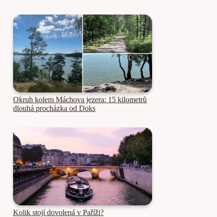
Okruh kolem Máchova jezera: 15 kilometrů
dlouhá procházka od Doks
Kolik stojí dovolená v Paříži?