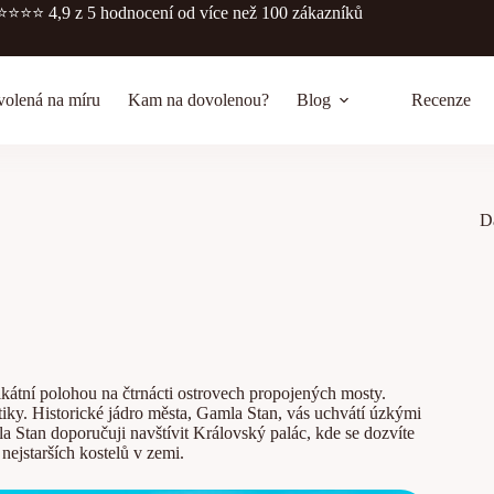
⭐️⭐️⭐️⭐️
4,9 z 5 hodnocení
od více než 100 zákazníků
olená na míru
Kam na dovolenou?
Blog
Recenze
D
kátní polohou na čtrnácti ostrovech propojených mosty.
itiky. Historické jádro města, Gamla Stan, vás uchvátí úzkými
 Stan doporučuji navštívit Královský palác, kde se dozvíte
nejstarších kostelů v zemi.