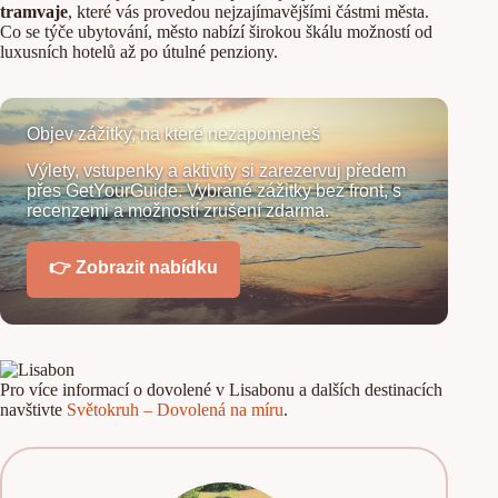
n
tramvaje
, které vás provedou nejzajímavějšími částmi města.
í
Co se týče ubytování, město nabízí širokou škálu možností od
p
luxusních hotelů až po útulné penziony.
r
ů
v
o
Objev zážitky, na které nezapomeneš
d
c
Výlety, vstupenky a aktivity si zarezervuj předem
e
přes GetYourGuide. Vybrané zážitky bez front, s
L
recenzemi a možností zrušení zdarma.
i
s
a
👉 Zobrazit nabídku
b
o
n
e
m
m
n
Pro více informací o dovolené v Lisabonu a dalších destinacích
o
navštivte
Světokruh – Dovolená na míru
.
ž
s
t
v
í