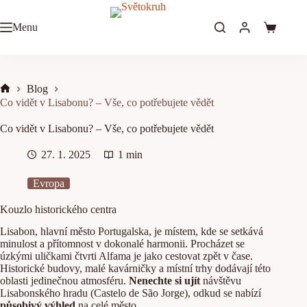
Skip
to
Menu
content
Shopping
cart
Blog
Home
Co vidět v Lisabonu? – Vše, co potřebujete vědět
Co vidět v Lisabonu? – Vše, co potřebujete vědět
27. 1. 2025
1 min
Evropa
Kouzlo historického centra
Lisabon, hlavní město Portugalska, je místem, kde se setkává
minulost a přítomnost v dokonalé harmonii. Procházet se
úzkými uličkami čtvrti Alfama je jako cestovat zpět v čase.
Historické budovy, malé kavárničky a místní trhy dodávají této
oblasti jedinečnou atmosféru.
Nenechte si ujít
návštěvu
Lisabonského hradu (Castelo de São Jorge), odkud se nabízí
působivý výhled
na celé město.