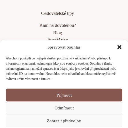
Cestovatelské tipy
Kam na dovolenou?
Blog
Rychlé tipy
Spravovat Souhlas
Top 10 měst v Evropě
Jak bezpečně cestovat v zahraničí
Abychom poskytli co nejlepší služby, používáme k ukládání a/nebo přístupu k
Jak se připravit na dlouhý let
informacím o zařízení, technologie jako jsou soubory cookies. Souhlas s těmito
technologiemi nám umožní zpracovávat údaje, jako je chování při procházení nebo
jedinečná ID na tomto webu. Nesouhlas nebo odvolání souhlasu může nepříznivě
ovlivnit určité vlastnosti a funkce.
Menu
Můj příběh
Příjmout
Recenze
Odmítnout
Digitální průvodci
Dovolená na míru
Zobrazit předvolby
Všechna práva vyhrazena © 2026 - Světokruh