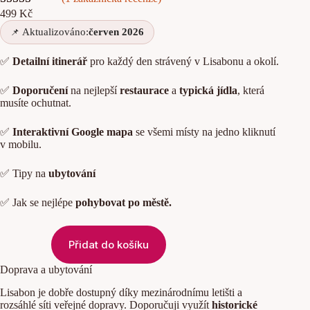
499
Kč
Hodnoceno
1
Aktualizováno:
červen 2026
5.00
z 5 na
základě
✅
Detailní itinerář
pro každý den strávený v Lisabonu a okolí.
hodnocení
zákazníka
✅
Doporučení
na nejlepší
restaurace
a
typická jídla
, která
musíte ochutnat.
✅
Interaktivní Google mapa
se všemi místy na jedno kliknutí
v mobilu.
✅ Tipy na
ubytování
✅ Jak se nejlépe
pohybovat po městě.
D
i
Přidat do košíku
g
i
Doprava a ubytování
t
á
Lisabon je dobře dostupný díky mezinárodnímu letišti a
l
rozsáhlé síti veřejné dopravy. Doporučuji využít
historické