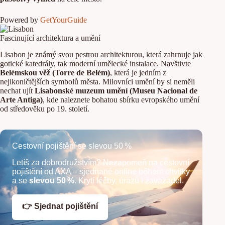
Powered by
GetYourGuide
Fascinující architektura a umění
Lisabon je známý svou pestrou architekturou, která zahrnuje jak
gotické katedrály, tak moderní umělecké instalace. Navštivte
Belémskou věž (Torre de Belém)
, která je jedním z
nejikoničtějších symbolů města. Milovníci umění by si neměli
nechat ujít
Lisabonské muzeum umění (Museu Nacional de
Arte Antiga)
, kde naleznete bohatou sbírku evropského umění
od středověku po 19. století.
Cestovní pojištění se slevou 50 %
Letíš za dobrodružstvím? Nezapomeň na cestovní
pojištění od AXA – sjednané online během chvilky
a se
slevou 50 %
. Krytí léčby, úrazů i zavazadel.
👉 Sjednat pojištění