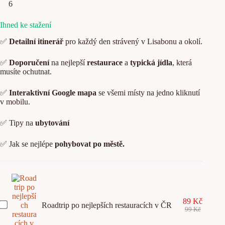
Ihned ke stažení
✅
Detailní itinerář
pro každý den strávený v Lisabonu a okolí.
✅
Doporučení
na nejlepší
restaurace
a
typická jídla
, která
musíte ochutnat.
✅
Interaktivní Google mapa
se všemi místy na jedno kliknutí
v mobilu.
✅ Tipy na
ubytování
✅ Jak se nejlépe
pohybovat po městě.
89
Kč
R
Roadtrip po nejlepších restauracích v ČR
99
Kč
o
a