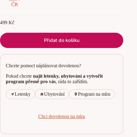
d
t
r
i
499
Kč
p
p
o
n
Přidat do košíku
e
j
l
e
Chcete pomoct náplánovat dovolenou?
p
š
Pokud chcete
najít letenky, ubytování a vytvořit
í
c
program přesně pro vás
, ráda to zařídím.
h
r
Letenky
Ubytování
Program na míru
e
s
t
a
Chci dovolenou na míru
u
r
a
c