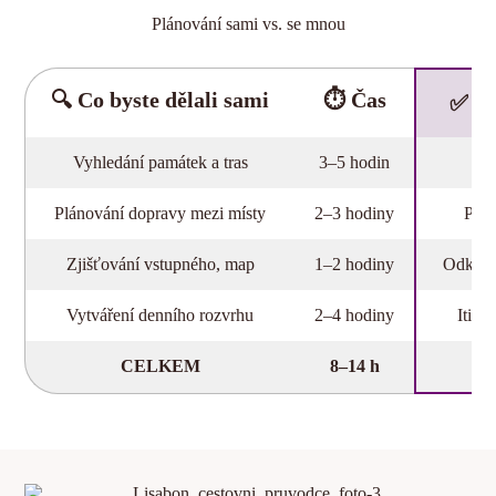
Plánování sami vs. se mnou
🔍 Co byste dělali sami
⏱️ Čas
✅ S
Vyhledání památek a tras
3–5 hodin
Sta
Plánování dopravy mezi místy
2–3 hodiny
Přeh
Zjišťování vstupného, map
1–2 hodiny
Odkazy
Vytváření denního rozvrhu
2–4 hodiny
Itine
CELKEM
8–14 h