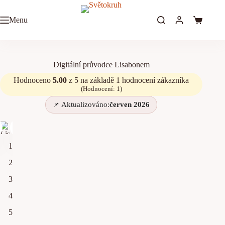
Digitální průvodce Lisabonem
Menu
Přidat do košíku
499
Kč
Digitální průvodce Lisabonem
Hodnoceno
5.00
z 5 na základě
1
hodnocení zákazníka
(Hodnocení:
1
)
Aktualizováno:
červen 2026