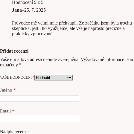
Hodnocení
5
z 5
Jana
–
25. 7. 2025
Průvodce mě velmi mile překvapil. Ze začátku jsem byla trochu
skeptická, jestli ho využijeme, ale vše je naprosto precizně a
prakticky zpracované.
Přidat recenzi
Vaše e-mailová adresa nebude zveřejněna.
Vyžadované informace jsou
označeny
*
VAŠE HODNOCENÍ
*
Jméno
*
Email
*
Nadpis recenze