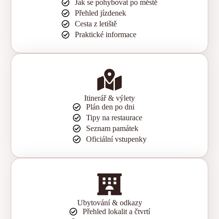
Jak se pohybovat po městě
Přehled jízdenek
Cesta z letiště
Praktické informace
Itinerář & výlety
Plán den po dni
Tipy na restaurace
Seznam památek
Oficiální vstupenky
Ubytování & odkazy
Přehled lokalit a čtvrtí