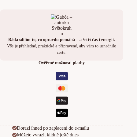
í
c
h
v
Č
R
Ráda sdílím to, co opravdu pomáhá – a šetří čas i energii.
Vše je přehledné, praktické a připravené, aby vám to usnadnilo
cestu.
Ověřené možnosti platby
Dorazí ihned po zaplacení do e-mailu
Můžete vyrazit klidně ještě dnes