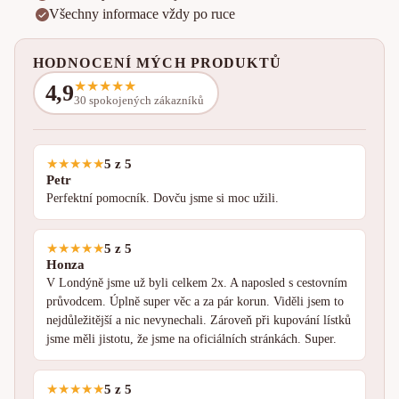
Všechny informace vždy po ruce
HODNOCENÍ MÝCH PRODUKTŮ
★
★
★
★
★
4,9
30 spokojených zákazníků
★
★
★
★
★
5 z 5
Petr
Perfektní pomocník. Dovču jsme si moc užili.
★
★
★
★
★
5 z 5
Honza
V Londýně jsme už byli celkem 2x. A naposled s cestovním
průvodcem. Úplně super věc a za pár korun. Viděli jsem to
nejdůležitější a nic nevynechali. Zároveň při kupování lístků
jsme měli jistotu, že jsme na oficiálních stránkách. Super.
★
★
★
★
★
5 z 5