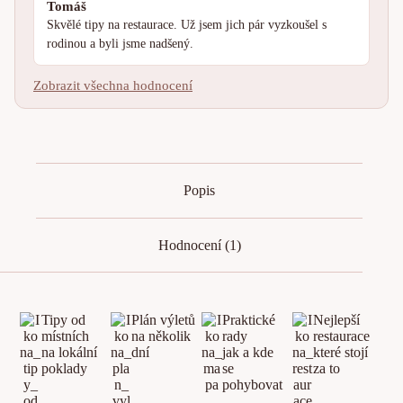
Tomáš
Skvělé tipy na restaurace. Už jsem jich pár vyzkoušel s
rodinou a byli jsme nadšený.
Zobrazit všechna hodnocení
Popis
Hodnocení (1)
Tipy od
Plán výletů
Praktické
Nejlepší
místních
na několik
rady
restaurace
na lokální
dní
jak a kde
které stojí
poklady
se
za to
pohybovat