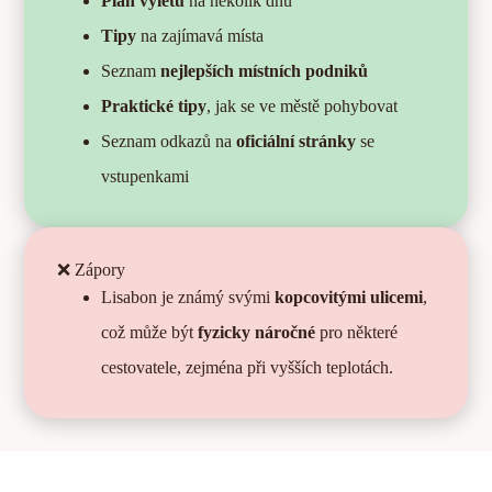
Plán výletů
na několik dnů
Tipy
na zajímavá místa
Seznam
nejlepších místních podniků
Praktické tipy
, jak se ve městě pohybovat
Seznam odkazů na
oficiální stránky
se
vstupenkami
❌ Zápory
Lisabon je známý svými
kopcovitými ulicemi
,
což může být
fyzicky náročné
pro některé
cestovatele, zejména při vyšších teplotách.