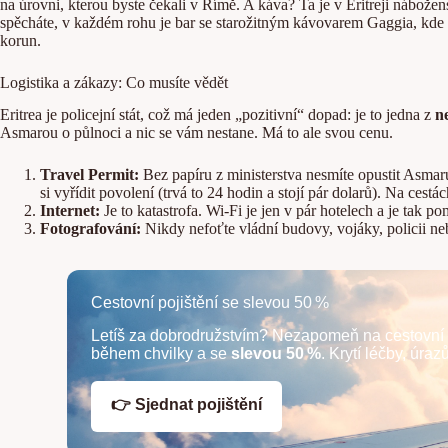
na úrovni, kterou byste čekali v Římě. A káva? Ta je v Eritreji nábože
spěcháte, v každém rohu je bar se starožitným kávovarem Gaggia, kde 
korun.
Logistika a zákazy: Co musíte vědět
Eritrea je policejní stát, což má jeden „pozitivní“ dopad: je to jedna z
n
Asmarou o půlnoci a nic se vám nestane. Má to ale svou cenu.
Travel Permit:
Bez papíru z ministerstva nesmíte opustit Asma
si vyřídit povolení (trvá to 24 hodin a stojí pár dolarů). Na cestá
Internet:
Je to katastrofa. Wi-Fi je jen v pár hotelech a je tak p
Fotografování:
Nikdy nefoťte vládní budovy, vojáky, policii nebo
Cestovní pojištění se slevou 50 %
Letíš za dobrodružstvím? Nezapomeň na cestovní 
během chvilky a se
slevou 50 %
. Krytí léčby, úraz
👉 Sjednat pojištění