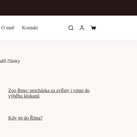
O mně
Kontakt
Shopping
cart
alší články
Zoo Brno: procházka za zvířaty i vstup do
výběhu klokanů
Kdy jet do Říma?