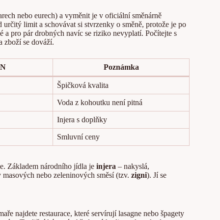
rech nebo eurech) a vyměnit je v oficiální směnárně
určitý limit a schovávat si stvrzenky o směně, protože je po
né a pro pár drobných navíc se riziko nevyplatí. Počítejte s
na zboží se dováží.
RN
Poznámka
Špičková kvalita
Voda z kohoutku není pitná
Injera s doplňky
Smluvní ceny
úze. Základem národního jídla je
injera
– nakyslá,
uhy masových nebo zeleninových směsí (tzv.
zigni
). Jí se
aře najdete restaurace, které servírují lasagne nebo špagety