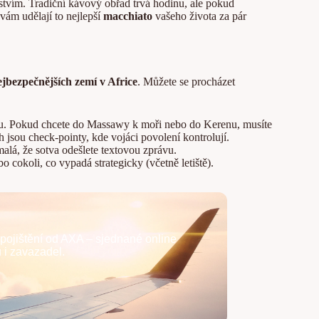
nstvím. Tradiční kávový obřad trvá hodinu, ale pokud
vám udělají to nejlepší
macchiato
vašeho života za pár
ejbezpečnějších zemí v Africe
. Můžete se procházet
ru. Pokud chcete do Massawy k moři nebo do Kerenu, musíte
ch jsou check-pointy, kde vojáci povolení kontrolují.
omalá, že sotva odešlete textovou zprávu.
 cokoli, co vypadá strategicky (včetně letiště).
pojištění od AXA – sjednané online
ů i zavazadel.