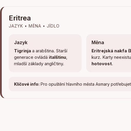
Eritrea
JAZYK • MĚNA • JÍDLO
Jazyk
Měna
Tigrinja
a arabština. Starší
Eritrejská nakfa 
generace ovládá
italštinu
,
kurz. Karty neexistuj
mladší základy angličtiny.
hotovost
.
Klíčové info:
Pro opuštění hlavního města Asmary potřebuje