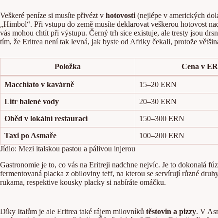
Veškeré peníze si musíte přivézt v
hotovosti
(nejlépe v amerických dola
„Himbol“. Při vstupu do země musíte deklarovat veškerou hotovost nad 
vás mohou chtít při výstupu. Černý trh sice existuje, ale tresty jsou drs
tím, že Eritrea není tak levná, jak byste od Afriky čekali, protože větši
Položka
Cena v E
Macchiato v kavárně
15–20 ERN
Litr balené vody
20–30 ERN
Oběd v lokální restauraci
150–300 ERN
Taxi po Asmaře
100–200 ERN
Jídlo: Mezi italskou pastou a pálivou injerou
Gastronomie je to, co vás na Eritreji nadchne nejvíc. Je to dokonalá f
fermentovaná placka z obiloviny teff, na kterou se servírují různé dr
rukama, respektive kousky placky si nabíráte omáčku.
Díky Italům je ale Eritrea také rájem milovníků
těstovin a pizzy
. V Asm