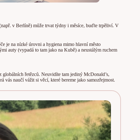
apř. v Berlíně) může trvat týdny i měsíce, buďte trpěliví. V
péče je na nízké úrovni a hygiena mimo hlavní město
rými auty (vypadá to tam jako na Kubě) a neustálým ruchem
 bez globálních řetězců. Neuvidíte tam jediný McDonald’s,
erá vás naučí vážit si věcí, které bereme jako samozřejmost.