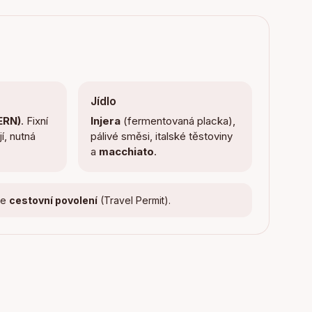
Jídlo
(ERN)
. Fixní
Injera
(fermentovaná placka),
í, nutná
pálivé směsi, italské těstoviny
a
macchiato
.
te
cestovní povolení
(Travel Permit).