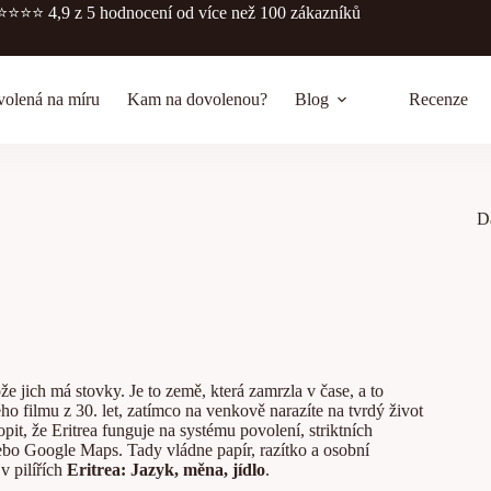
⭐️⭐️⭐️⭐️
4,9 z 5 hodnocení
od více než 100 zákazníků
olená na míru
Kam na dovolenou?
Blog
Recenze
D
ože jich má stovky. Je to země, která zamrzla v čase, a to
ho filmu z 30. let, zatímco na venkově narazíte na tvrdý život
t, že Eritrea funguje na systému povolení, striktních
ebo Google Maps. Tady vládne papír, razítko a osobní
v pilířích
Eritrea: Jazyk, měna, jídlo
.