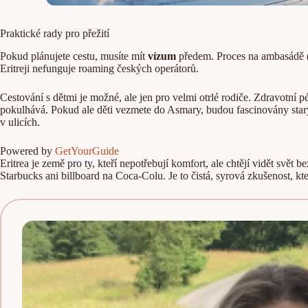
Praktické rady pro přežití
Pokud plánujete cestu, musíte mít
vízum
předem. Proces na ambasádě (n
Eritreji nefunguje roaming českých operátorů.
Cestování s dětmi je možné, ale jen pro velmi otrlé rodiče. Zdravotní 
pokulhává. Pokud ale děti vezmete do Asmary, budou fascinovány sta
v ulicích.
Powered by
GetYourGuide
Eritrea je země pro ty, kteří nepotřebují komfort, ale chtějí vidět svět
Starbucks ani billboard na Coca-Colu. Je to čistá, syrová zkušenost, kt