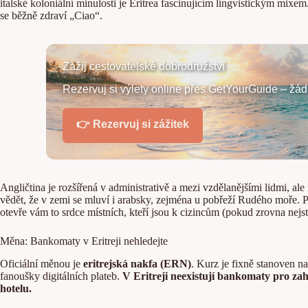
italské koloniální minulosti je Eritrea fascinujícím lingvistickým mixe
se běžně zdraví „Ciao“.
Zažij cestovatelské dobrodružství
Rezervuj si výlety online přes GetYourGuide – žádné 
👉 Rezervuj si zážitek
Angličtina je rozšířená v administrativě a mezi vzdělanějšími lidmi, ale
vědět, že v zemi se mluví i arabsky, zejména u pobřeží Rudého moře. Po
otevře vám to srdce místních, kteří jsou k cizincům (pokud zrovna nejst
Měna: Bankomaty v Eritreji nehledejte
Oficiální měnou je
eritrejská nakfa (ERN)
. Kurz je fixně stanoven n
fanoušky digitálních plateb.
V Eritreji neexistují bankomaty pro zah
hotelu.