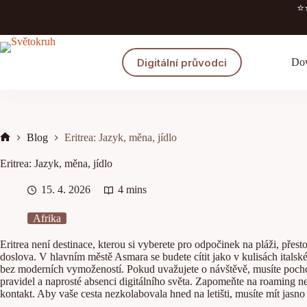
Skip
⭐️
to
content
Digitální průvodci
Dov
Blog
Eritrea: Jazyk, měna, jídlo
Home
Eritrea: Jazyk, měna, jídlo
15. 4. 2026
4 mins
Afrika
Eritrea není destinace, kterou si vyberete pro odpočinek na pláži, přest
doslova. V hlavním městě Asmara se budete cítit jako v kulisách italské
bez moderních vymožeností. Pokud uvažujete o návštěvě, musíte pochopi
pravidel a naprosté absenci digitálního světa. Zapomeňte na roaming n
kontakt. Aby vaše cesta nezkolabovala hned na letišti, musíte mít jasno 