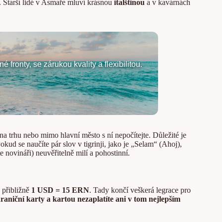
m. Starší lidé v Asmaře mluví krásnou
italštinou
a v kavárnách
fronty, se zárukou kvality a flexibilitou.
 na trhu nebo mimo hlavní město s ní nepočítejte. Důležité je
kud se naučíte pár slov v tigrinji, jako je „Selam“ (Ahoj),
e novináři) neuvěřitelně milí a pohostinní.
a přibližně
1 USD = 15 ERN
. Tady končí veškerá legrace pro
raniční karty a kartou nezaplatíte ani v tom nejlepším