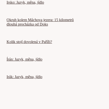
Irsko: Jazyk, měna, jídlo
Okruh kolem Máchova jezera: 15 kilometrů
dlouhá procházka od Doks
Kolik stojí dovolená v Paříži?
Írán: Jazyk, měna, jídlo
Irák: Jazyk, měna, jídlo