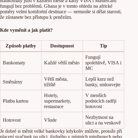
Bankomaty jsou v každém městě a karty VISA i Mastercard
fungují bez problémů. Ghana je v tomto ohledu na africké
poměry velmi komfortní destinace — nemusíte si dělat starosti,
že zůstanete bez přístupu k penězům.
Kde vyměnit a jak platit?
Způsob platby
Dostupnost
Tip
Fungují
Bankomaty
Každé větší město
spolehlivě, VISA i
MC
Větší města,
Lepší kurz než
Směnárny
tržiště
banky, smlouvejte
Hotely,
V menších
Platba kartou
supermarkety,
podnicích raději
restaurace
hotovost
Nezbytnost na
Hotovost
Všude
ulici a na venkově
Je dobré si měnit velké bankovky kdykoliv můžete, protože při
placení svačinek na ulici, jízdného v místních minibusech nebo