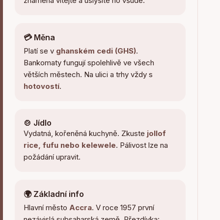
znamená vítejte a uslyšíte ho všude.
💳 Měna
Platí se v
ghanském cedi (GHS)
.
Bankomaty fungují spolehlivě ve všech
větších městech. Na ulici a trhy vždy s
hotovostí
.
🍲 Jídlo
Vydatná, kořeněná kuchyně. Zkuste
jollof
rice, fufu nebo kelewele
. Pálivost lze na
požádání upravit.
🌍 Základní info
Hlavní město
Accra
. V roce 1957 první
nezávislá subsaharská země. Přezdívka: