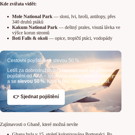
Kde zvířata vidět:
Mole National Park
— sloni, lvi, hroši, antilopy, přes
340 druhů ptáků
Kakum National Park
— deštný prales, visutá lávka ve
výšce korun stromů
Boti Falls & okolí
— opice, tropičtí ptáci, vodopády
Cestovní pojištění se slevou 50 %
Letíš za dobrodružstvím? Nezapomeň na cestovní
pojištění od AXA – sjednané online během chvilky
a se
slevou 50 %
. Krytí léčby, úrazů i zavazadel.
👉 Sjednat pojištění
Zajímavosti o Ghaně, které možná nevíte
Ghana byla v 15. století kolonizována Portugalci. Po