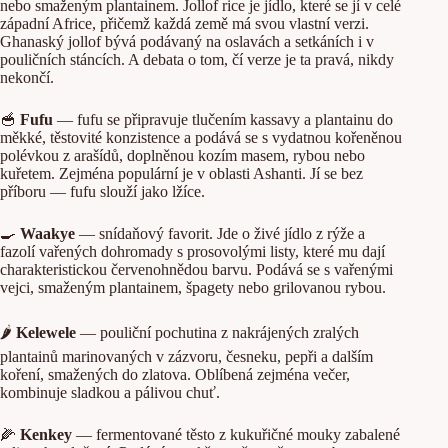
nebo smaženým plantainem. Jollof rice je jídlo, které se jí v celé
západní Africe, přičemž každá země má svou vlastní verzi.
Ghanaský jollof bývá podávaný na oslavách a setkáních i v
pouličních stáncích. A debata o tom, čí verze je ta pravá, nikdy
nekončí.
🥣
Fufu
— fufu se připravuje tlučením kassavy a plantainu do
měkké, těstovité konzistence a podává se s vydatnou kořeněnou
polévkou z arašídů, doplněnou kozím masem, rybou nebo
kuřetem. Zejména populární je v oblasti Ashanti. Jí se bez
příboru — fufu slouží jako lžíce.
🍳
Waakye
— snídaňový favorit. Jde o živé jídlo z rýže a
fazolí vařených dohromady s prosovolými listy, které mu dají
charakteristickou červenohnědou barvu. Podává se s vařenými
vejci, smaženým plantainem, špagety nebo grilovanou rybou.
🌶️
Kelewele
— pouliční pochutina z nakrájených zralých
plantainů marinovaných v zázvoru, česneku, pepři a dalším
koření, smažených do zlatova. Oblíbená zejména večer,
kombinuje sladkou a pálivou chuť.
🌽
Kenkey
— fermentované těsto z kukuřičné mouky zabalené