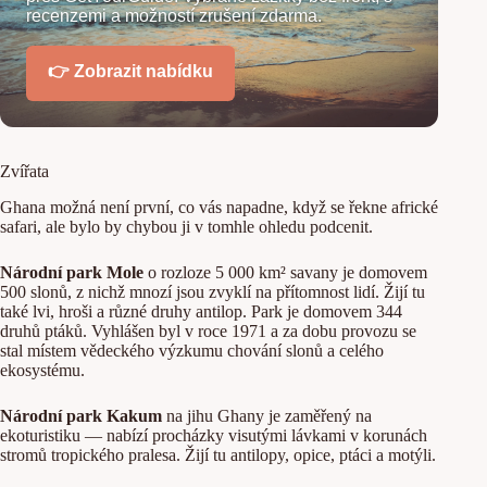
recenzemi a možností zrušení zdarma.
👉 Zobrazit nabídku
Zvířata
Ghana možná není první, co vás napadne, když se řekne africké
safari, ale bylo by chybou ji v tomhle ohledu podcenit.
Národní park Mole
o rozloze 5 000 km² savany je domovem
500 slonů, z nichž mnozí jsou zvyklí na přítomnost lidí. Žijí tu
také lvi, hroši a různé druhy antilop. Park je domovem 344
druhů ptáků. Vyhlášen byl v roce 1971 a za dobu provozu se
stal místem vědeckého výzkumu chování slonů a celého
ekosystému.
Národní park Kakum
na jihu Ghany je zaměřený na
ekoturistiku — nabízí procházky visutými lávkami v korunách
stromů tropického pralesa. Žijí tu antilopy, opice, ptáci a motýli.