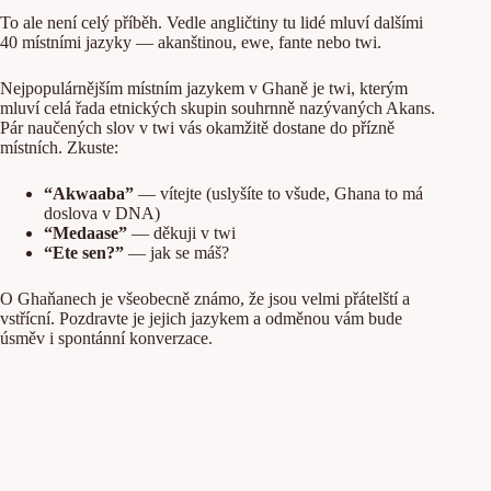
To ale není celý příběh. Vedle angličtiny tu lidé mluví dalšími
40 místními jazyky — akanštinou, ewe, fante nebo twi.
Nejpopulárnějším místním jazykem v Ghaně je twi, kterým
mluví celá řada etnických skupin souhrnně nazývaných Akans.
Pár naučených slov v twi vás okamžitě dostane do přízně
místních. Zkuste:
“Akwaaba”
— vítejte (uslyšíte to všude, Ghana to má
doslova v DNA)
“Medaase”
— děkuji v twi
“Ete sen?”
— jak se máš?
O Ghaňanech je všeobecně známo, že jsou velmi přátelští a
vstřícní. Pozdravte je jejich jazykem a odměnou vám bude
úsměv i spontánní konverzace.