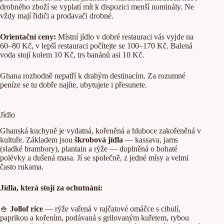
drobného zboží se vyplatí mít k dispozici menší nominály. Ne
vždy mají řidiči a prodavači drobné.
Orientační ceny:
Místní jídlo v dobré restauraci vás vyjde na
60–80 Kč, v lepší restauraci počítejte se 100–170 Kč. Balená
voda stojí kolem 10 Kč, trs banánů asi 10 Kč.
Ghana rozhodně nepatří k drahým destinacím. Za rozumné
peníze se tu dobře najíte, ubytujete i přesunete.
Jídlo
Ghanská kuchyně je vydatná, kořeněná a hluboce zakořeněná v
kultuře. Základem jsou
škrobová jídla
— kassava, jams
(sladké brambory), plantain a rýže — doplněná o bohaté
polévky a dušená masa. Jí se společně, z jedné mísy a velmi
často rukama.
Jídla, která stojí za ochutnání:
🍚
Jollof rice
— rýže vařená v rajčatové omáčce s cibulí,
paprikou a kořením, podávaná s grilovaným kuřetem, rybou