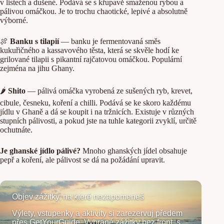
v listech a dušené. Podává se s křupavě smaženou rybou a
pálivou omáčkou. Je to trochu chaotické, lepivé a absolutně
výborné.
🍖
Banku s tilapií
— banku je fermentovaná směs
kukuřičného a kassavového těsta, která se skvěle hodí ke
grilované tilapii s pikantní rajčatovou omáčkou. Populární
zejména na jihu Ghany.
🌶️
Shito
— pálivá omáčka vyrobená ze sušených ryb, krevet,
cibule, česneku, koření a chilli. Podává se ke skoro každému
jídlu v Ghaně a dá se koupit i na tržnicích. Existuje v různých
stupních pálivosti, a pokud jste na tuhle kategorii zvyklí, určitě
ochutnáte.
Je ghanské jídlo pálivé?
Mnoho ghanských jídel obsahuje
pepř a koření, ale pálivost se dá na požádání upravit.
Objev zážitky, na které nezapomeneš
Výlety, vstupenky a aktivity si zarezervuj předem
přes GetYourGuide. Vybrané zážitky bez front, s