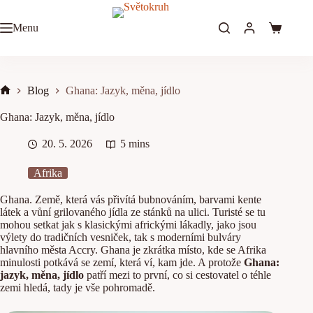
Skip
to
Menu
content
Shopping
cart
Blog
Ghana: Jazyk, měna, jídlo
Home
Ghana: Jazyk, měna, jídlo
20. 5. 2026
5 mins
Afrika
Ghana. Země, která vás přivítá bubnováním, barvami kente
látek a vůní grilovaného jídla ze stánků na ulici. Turisté se tu
mohou setkat jak s klasickými africkými lákadly, jako jsou
výlety do tradičních vesniček, tak s moderními bulváry
hlavního města Accry. Ghana je zkrátka místo, kde se Afrika
minulosti potkává se zemí, která ví, kam jde. A protože
Ghana:
jazyk, měna, jídlo
patří mezi to první, co si cestovatel o téhle
zemi hledá, tady je vše pohromadě.