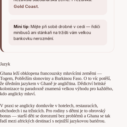
Gold Coast
.
Mini tip:
Mějte při sobě drobné v cedi — řidiči
minibusů ani stánkaři na tržišti vám velkou
bankovku nerozmění.
Jazyk
Ghana leží obklopena francouzsky mluvícími zeměmi —
Togem, Pobřežím slonoviny a Burkinou Faso. O to víc potěší,
že úředním jazykem v Ghaně je angličtina. Dědictví britské
kolonizace tu paradoxně znamená velkou výhodu pro každého,
kdo anglicky mluví.
V praxi se anglicky domluvíte v hotelech, restauracích,
obchodech i na tržnicích. Pro rodiny s dětmi je to obrovský
bonus — starší děti se dorozumí bez problémů a Ghana se tak
řadí mezi afrických destinací s nejnižší jazykovou bariérou.