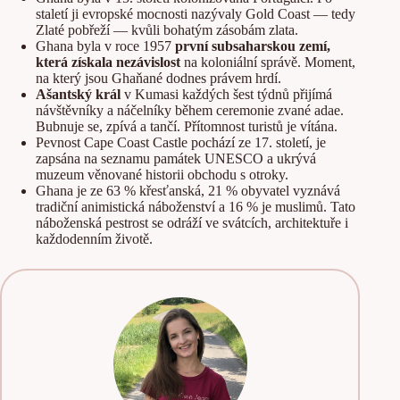
staletí ji evropské mocnosti nazývaly Gold Coast — tedy
Zlaté pobřeží — kvůli bohatým zásobám zlata.
Ghana byla v roce 1957
první subsaharskou zemí,
která získala nezávislost
na koloniální správě. Moment,
na který jsou Ghaňané dodnes právem hrdí.
Ašantský král
v Kumasi každých šest týdnů přijímá
návštěvníky a náčelníky během ceremonie zvané adae.
Bubnuje se, zpívá a tančí. Přítomnost turistů je vítána.
Pevnost Cape Coast Castle pochází ze 17. století, je
zapsána na seznamu památek UNESCO a ukrývá
muzeum věnované historii obchodu s otroky.
Ghana je ze 63 % křesťanská, 21 % obyvatel vyznává
tradiční animistická náboženství a 16 % je muslimů. Tato
náboženská pestrost se odráží ve svátcích, architektuře i
každodenním životě.