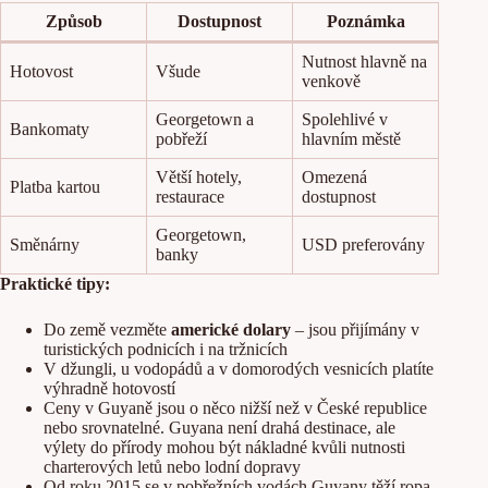
Způsob
Dostupnost
Poznámka
Nutnost hlavně na
Hotovost
Všude
venkově
Georgetown a
Spolehlivé v
Bankomaty
pobřeží
hlavním městě
Větší hotely,
Omezená
Platba kartou
restaurace
dostupnost
Georgetown,
Směnárny
USD preferovány
banky
Praktické tipy:
Do země vezměte
americké dolary
– jsou přijímány v
turistických podnicích i na tržnicích
V džungli, u vodopádů a v domorodých vesnicích platíte
výhradně hotovostí
Ceny v Guyaně jsou o něco nižší než v České republice
nebo srovnatelné. Guyana není drahá destinace, ale
výlety do přírody mohou být nákladné kvůli nutnosti
charterových letů nebo lodní dopravy
Od roku 2015 se v pobřežních vodách Guyany těží ropa