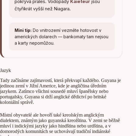
pokrývá prales. Vodopády
Kaieteur
jsou
čtyřikrát vyšší než Niagara.
Mini tip:
Do vnitrozemí vezměte hotovost v
amerických dolarech — bankomaty tam nejsou
a karty nepomůžou.
Jazyk
Tady začínáme zajímavostí, která překvapí každého. Guyana je
jedinou zemí v Jižní Americe, kde je angličtina úředním
jazykem. Zatímco všichni sousedé mluví španělsky nebo
portugalsky, Guyana si drží anglické dědictví po britské
koloniální správě.
Místní obyvatelé ale hovoří také kreolským anglickým
dialektem, známým jako guyanská kreolština. V zemi se běžně
mluví i indickými jazyky jako hindština nebo urdština, a v
domorodých komunitách se uchovávají tradiční indiánské