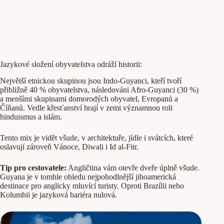
Jazykové složení obyvatelstva odráží historii:
Největší etnickou skupinou jsou Indo-Guyanci, kteří tvoří
přibližně 40 % obyvatelstva, následováni Afro-Guyanci (30 %)
a menšími skupinami domorodých obyvatel, Evropanů a
Číňanů. Vedle křesťanství hrají v zemi významnou roli
hinduismus a islám.
Tento mix je vidět všude, v architektuře, jídle i svátcích, které
oslavují zároveň Vánoce, Diwali i Id al-Fitr.
Tip pro cestovatele:
Angličtina vám otevře dveře úplně všude.
Guyana je v tomhle ohledu nejpohodlnější jihoamerická
destinace pro anglicky mluvící turisty. Oproti Brazílii nebo
Kolumbii je jazyková bariéra nulová.