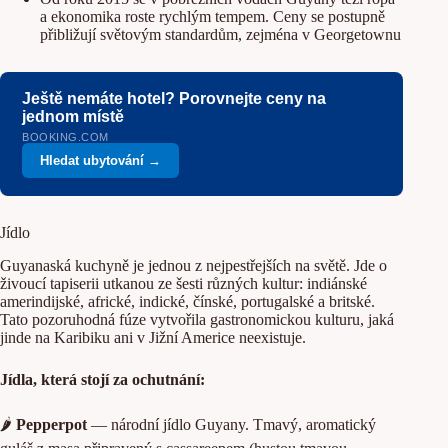
a ekonomika roste rychlým tempem. Ceny se postupně
přibližují světovým standardům, zejména v Georgetownu
Ještě nemáte hotel? Porovnejte ceny na
jednom místě
BOOKING.COM
Hledat ubytování →
Jídlo
Guyanaská kuchyně je jednou z nejpestřejších na světě. Jde o
živoucí tapiserii utkanou ze šesti různých kultur: indiánské
amerindijské, africké, indické, čínské, portugalské a britské.
Tato pozoruhodná fúze vytvořila gastronomickou kulturu, jaká
jinde na Karibiku ani v Jižní Americe neexistuje.
Jídla, která stojí za ochutnání:
🌶️
Pepperpot
— národní jídlo Guyany. Tmavý, aromatický