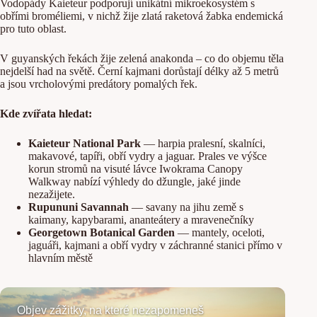
Vodopády Kaieteur podporují unikátní mikroekosystém s
obřími broméliemi, v nichž žije zlatá raketová žabka endemická
pro tuto oblast.
V guyanských řekách žije zelená anakonda – co do objemu těla
nejdelší had na světě. Černí kajmani dorůstají délky až 5 metrů
a jsou vrcholovými predátory pomalých řek.
Kde zvířata hledat:
Kaieteur National Park
— harpia pralesní, skalníci,
makavové, tapíři, obří vydry a jaguar. Prales ve výšce
korun stromů na visuté lávce Iwokrama Canopy
Walkway nabízí výhledy do džungle, jaké jinde
nezažijete.
Rupununi Savannah
— savany na jihu země s
kaimany, kapybarami, ananteátery a mravenečníky
Georgetown Botanical Garden
— mantely, oceloti,
jaguáři, kajmani a obří vydry v záchranné stanici přímo v
hlavním městě
Objev zážitky, na které nezapomeneš