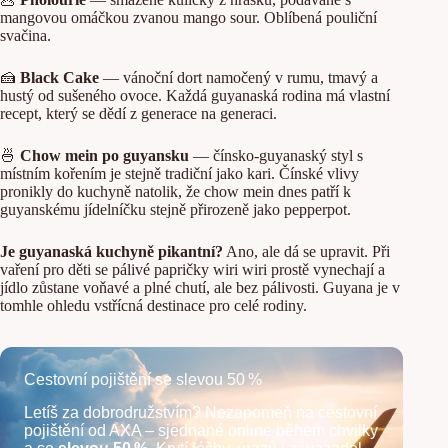
mangovou omáčkou zvanou mango sour. Oblíbená pouliční
svačina.
🍰
Black Cake
— vánoční dort namočený v rumu, tmavý a
hustý od sušeného ovoce. Každá guyanaská rodina má vlastní
recept, který se dědí z generace na generaci.
🍜
Chow mein po guyansku
— čínsko-guyanaský styl s
místním kořením je stejně tradiční jako kari. Čínské vlivy
pronikly do kuchyně natolik, že chow mein dnes patří k
guyanskému jídelníčku stejně přirozeně jako pepperpot.
Je guyanaská kuchyně pikantní?
Ano, ale dá se upravit. Při
vaření pro děti se pálivé papričky wiri wiri prostě vynechají a
jídlo zůstane voňavé a plné chutí, ale bez pálivosti. Guyana je v
tomhle ohledu vstřícná destinace pro celé rodiny.
Cestovní pojištění se slevou 50 %
Letíš za dobrodružstvím? Nezapomeň na cestovní
pojištění od AXA – sjednané online během chvilky