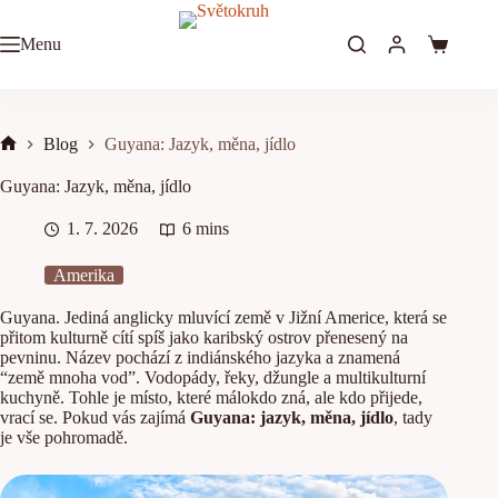
Skip
to
Menu
content
Shopping
cart
Blog
Guyana: Jazyk, měna, jídlo
Home
Guyana: Jazyk, měna, jídlo
1. 7. 2026
6 mins
Amerika
Guyana. Jediná anglicky mluvící země v Jižní Americe, která se
přitom kulturně cítí spíš jako karibský ostrov přenesený na
pevninu. Název pochází z indiánského jazyka a znamená
“země mnoha vod”. Vodopády, řeky, džungle a multikulturní
kuchyně. Tohle je místo, které málokdo zná, ale kdo přijede,
vrací se. Pokud vás zajímá
Guyana: jazyk, měna, jídlo
, tady
je vše pohromadě.