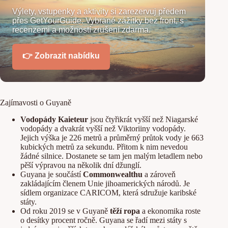
Výlety, vstupenky a aktivity si zarezervuj předem
přes GetYourGuide. Vybrané zážitky bez front, s
recenzemi a možností zrušení zdarma.
👉 Zobrazit nabídku
Zajímavosti o Guyaně
Vodopády Kaieteur
jsou čtyřikrát vyšší než Niagarské
vodopády a dvakrát vyšší než Viktoriiny vodopády.
Jejich výška je 226 metrů a průměrný průtok vody je 663
kubických metrů za sekundu. Přitom k nim nevedou
žádné silnice. Dostanete se tam jen malým letadlem nebo
pěší výpravou na několik dní džunglí.
Guyana je součástí
Commonwealthu
a zároveň
zakládajícím členem Unie jihoamerických národů. Je
sídlem organizace CARICOM, která sdružuje karibské
státy.
Od roku 2019 se v Guyaně
těží ropa
a ekonomika roste
o desítky procent ročně. Guyana se řadí mezi státy s