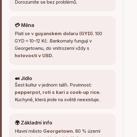
Dorozumíte se bez problémů.
💳 Měna
Platí se v
guyanském dolaru (GYD)
. 100
GYD ≈ 10–12 Kč. Bankomaty fungují v
Georgetownu, do vnitrozemí vždy s
hotovostí v USD
.
🍛 Jídlo
Šest kultur v jednom talíři. Povinnost:
pepperpot
,
roti s kari
a
cook-up rice
.
Kuchyně, která jinde na světě neexistuje.
🌍 Základní info
Hlavní město
Georgetown
. 80 % území