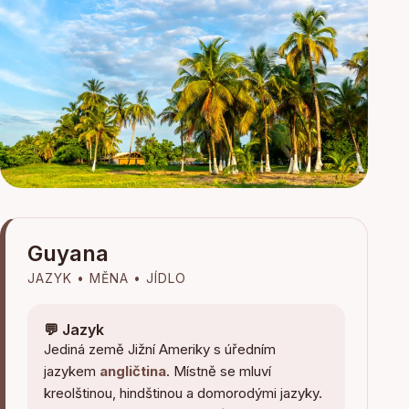
Guyana
JAZYK • MĚNA • JÍDLO
💬 Jazyk
Jediná země Jižní Ameriky s úředním
jazykem
angličtina
. Místně se mluví
kreolštinou, hindštinou a domorodými jazyky.