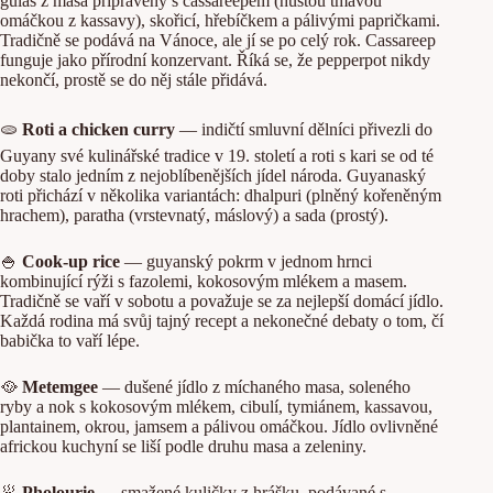
guláš z masa připravený s cassareepem (hustou tmavou
omáčkou z kassavy), skořicí, hřebíčkem a pálivými papričkami.
Tradičně se podává na Vánoce, ale jí se po celý rok. Cassareep
funguje jako přírodní konzervant. Říká se, že pepperpot nikdy
nekončí, prostě se do něj stále přidává.
🫓
Roti a chicken curry
— indičtí smluvní dělníci přivezli do
Guyany své kulinářské tradice v 19. století a roti s kari se od té
doby stalo jedním z nejoblíbenějších jídel národa. Guyanaský
roti přichází v několika variantách: dhalpuri (plněný kořeněným
hrachem), paratha (vrstevnatý, máslový) a sada (prostý).
🍚
Cook-up rice
— guyanský pokrm v jednom hrnci
kombinující rýži s fazolemi, kokosovým mlékem a masem.
Tradičně se vaří v sobotu a považuje se za nejlepší domácí jídlo.
Každá rodina má svůj tajný recept a nekonečné debaty o tom, čí
babička to vaří lépe.
🥘
Metemgee
— dušené jídlo z míchaného masa, soleného
ryby a nok s kokosovým mlékem, cibulí, tymiánem, kassavou,
plantainem, okrou, jamsem a pálivou omáčkou. Jídlo ovlivněné
africkou kuchyní se liší podle druhu masa a zeleniny.
🥟
Pholourie
— smažené kuličky z hrášku, podávané s