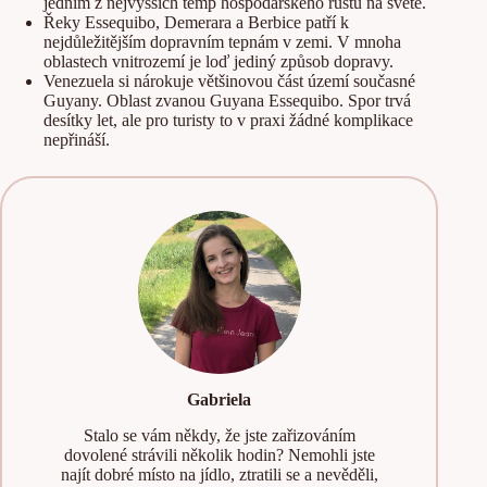
jedním z nejvyšších temp hospodářského růstu na světě.
Řeky Essequibo, Demerara a Berbice patří k
nejdůležitějším dopravním tepnám v zemi. V mnoha
oblastech vnitrozemí je loď jediný způsob dopravy.
Venezuela si nárokuje většinovou část území současné
Guyany. Oblast zvanou Guyana Essequibo. Spor trvá
desítky let, ale pro turisty to v praxi žádné komplikace
nepřináší.
Gabriela
Stalo se vám někdy, že jste zařizováním
dovolené strávili několik hodin? Nemohli jste
najít dobré místo na jídlo, ztratili se a nevěděli,