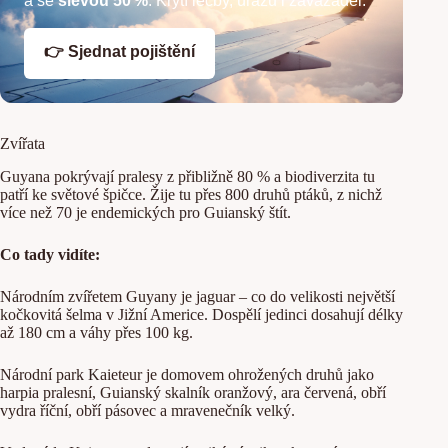
a se
slevou 50 %
. Krytí léčby, úrazů i zavazadel.
👉 Sjednat pojištění
Zvířata
Guyana pokrývají pralesy z přibližně 80 % a biodiverzita tu
patří ke světové špičce. Žije tu přes 800 druhů ptáků, z nichž
více než 70 je endemických pro Guianský štít.
Co tady vidíte:
Národním zvířetem Guyany je jaguar – co do velikosti největší
kočkovitá šelma v Jižní Americe. Dospělí jedinci dosahují délky
až 180 cm a váhy přes 100 kg.
Národní park Kaieteur je domovem ohrožených druhů jako
harpia pralesní, Guianský skalník oranžový, ara červená, obří
vydra říční, obří pásovec a mravenečník velký.