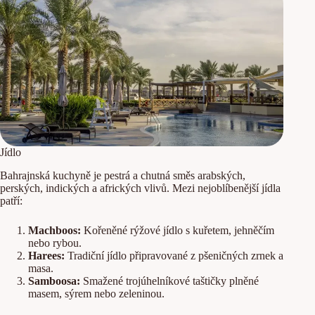
Jídlo
Bahrajnská kuchyně je pestrá a chutná směs arabských,
perských, indických a afrických vlivů. Mezi nejoblíbenější jídla
patří:
Machboos:
Kořeněné rýžové jídlo s kuřetem, jehněčím
nebo rybou.
Harees:
Tradiční jídlo připravované z pšeničných zrnek a
masa.
Samboosa:
Smažené trojúhelníkové taštičky plněné
masem, sýrem nebo zeleninou.