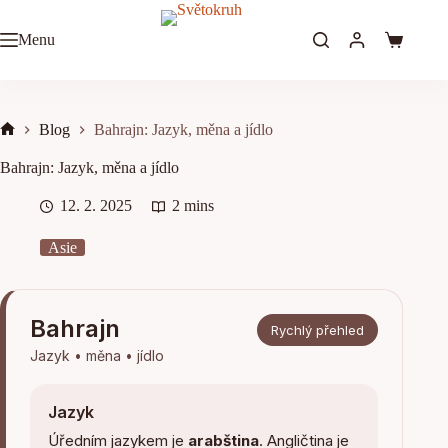
Skip
to
Menu
content
Shopping
cart
Blog
Bahrajn: Jazyk, měna a jídlo
Home
Bahrajn: Jazyk, měna a jídlo
12. 2. 2025
2 mins
Asie
Bahrajn
Rychlý přehled
Jazyk • měna • jídlo
Jazyk
Úředním jazykem je
arabština
. Angličtina je