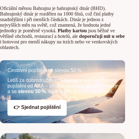
Oficiální měnou Bahrajnu je bahrajnský dinár (BHD).
Bahrajnský dinár je rozdělen na 1000 filsů, což činí platby
snadnějšími i při menších částkách. Dinár je jednou z
nejvyšších měn na světě, což znamená, že hodnota jedné
jednotky je poměrně vysoká.
Platby kartou
jsou běžné ve
většině obchodů, restaurací a hotelů, ale
doporučuji mít u sebe
i hotovost pro menší nákupy na trzích nebo ve venkovských
oblastech.
Cestovní pojištění se slevou 50 %
Letíš za dobrodružstvím? Nezapomeň na cestovní
pojištění od AXA – sjednané online během chvilky
a se
slevou 50 %
. Krytí léčby, úrazů i zavazadel.
👉 Sjednat pojištění