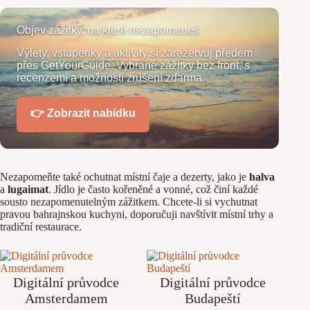
Objev zážitky, na které nezapomeneš
Výlety, vstupenky a aktivity si zarezervuj předem
přes GetYourGuide. Vybrané zážitky bez front, s
recenzemi a možností zrušení zdarma.
👉 Zobrazit nabídku
Nezapomeňte také ochutnat místní čaje a dezerty, jako je
halva
a
lugaimat
. Jídlo je často kořeněné a vonné, což činí každé
sousto nezapomenutelným zážitkem. Chcete-li si vychutnat
pravou bahrajnskou kuchyni, doporučuji navštívit místní trhy a
tradiční restaurace.
Digitální průvodce
Digitální průvodce
Amsterdamem
Budapeští