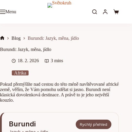
Skip
to
Menu
content
Shopping
cart
Blog
Burundi: Jazyk, měna, jídlo
Home
Burundi: Jazyk, měna, jídlo
18. 2. 2026
3 mins
Afrika
Pokud přemýšlíte nad cestou do této méně navštěvované africké
země, věřím, že Vám pomohu udělat si jasno. Burundi není
klasická dovolenková destinace. A právě to je jeho největší
kouzlo.
Burundi
Rychlý přehled
Jazyk • měna • jídlo