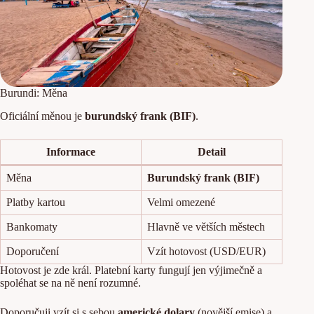
Burundi: Měna
Oficiální měnou je
burundský frank (BIF)
.
Informace
Detail
Měna
Burundský frank (BIF)
Platby kartou
Velmi omezené
Bankomaty
Hlavně ve větších městech
Doporučení
Vzít hotovost (USD/EUR)
Hotovost je zde král. Platební karty fungují jen výjimečně a
spoléhat se na ně není rozumné.
Doporučuji vzít si s sebou
americké dolary
(novější emise) a