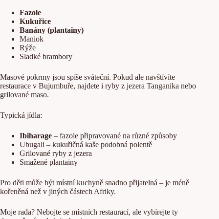
Fazole
Kukuřice
Banány (plantainy)
Maniok
Rýže
Sladké brambory
Masové pokrmy jsou spíše sváteční. Pokud ale navštívíte
restaurace v Bujumbuře, najdete i ryby z jezera Tanganika nebo
grilované maso.
Typická jídla:
Ibiharage
– fazole připravované na různé způsoby
Ubugali – kukuřičná kaše podobná polentě
Grilované ryby z jezera
Smažené plantainy
Pro děti může být místní kuchyně snadno přijatelná – je méně
kořeněná než v jiných částech Afriky.
Moje rada? Nebojte se místních restaurací, ale vybírejte ty