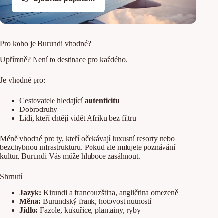
Pro koho je Burundi vhodné?
Upřímně? Není to destinace pro každého.
Je vhodné pro:
Cestovatele hledající
autenticitu
Dobrodruhy
Lidi, kteří chtějí vidět Afriku bez filtru
Méně vhodné pro ty, kteří očekávají luxusní resorty nebo
bezchybnou infrastrukturu. Pokud ale milujete poznávání
kultur, Burundi Vás může hluboce zasáhnout.
Shrnutí
Jazyk:
Kirundi a francouzština, angličtina omezeně
Měna:
Burundský frank, hotovost nutností
Jídlo:
Fazole, kukuřice, plantainy, ryby