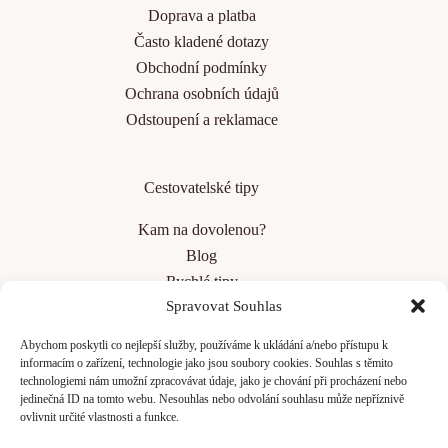
Doprava a platba
Často kladené dotazy
Obchodní podmínky
Ochrana osobních údajů
Odstoupení a reklamace
Cestovatelské tipy
Kam na dovolenou?
Blog
Rychlé tipy
Spravovat Souhlas
Top 10 měst v Evropě
Jak bezpečně cestovat v zahraničí
Abychom poskytli co nejlepší služby, používáme k ukládání a/nebo přístupu k
Jak se připravit na dlouhý let
informacím o zařízení, technologie jako jsou soubory cookies. Souhlas s těmito
technologiemi nám umožní zpracovávat údaje, jako je chování při procházení nebo
jedinečná ID na tomto webu. Nesouhlas nebo odvolání souhlasu může nepříznivě
ovlivnit určité vlastnosti a funkce.
Menu