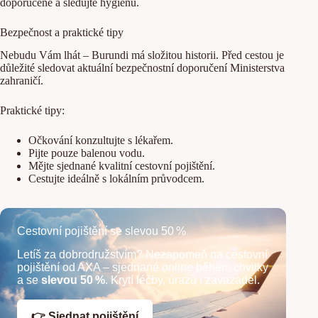
doporučené a sledujte hygienu.
Bezpečnost a praktické tipy
Nebudu Vám lhát – Burundi má složitou historii. Před cestou je
důležité sledovat aktuální bezpečnostní doporučení Ministerstva
zahraničí.
Praktické tipy:
Očkování konzultujte s lékařem.
Pijte pouze balenou vodu.
Mějte sjednané kvalitní cestovní pojištění.
Cestujte ideálně s lokálním průvodcem.
Cestovní pojištění se slevou 50 %
Letíš za dobrodružstvím? Nezapomeň na cestovní
pojištění od AXA – sjednané online během chvilky
a se
slevou 50 %
. Krytí léčby, úrazů i zavazadel.
👉 Sjednat pojištění