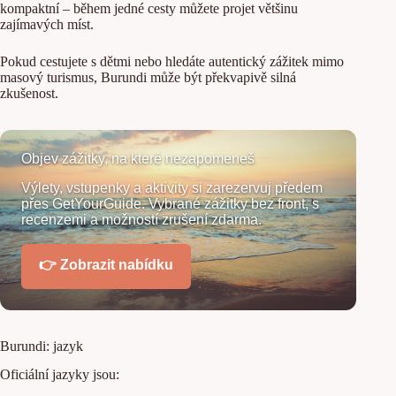
kompaktní – během jedné cesty můžete projet většinu
zajímavých míst.
Pokud cestujete s dětmi nebo hledáte autentický zážitek mimo
masový turismus, Burundi může být překvapivě silná
zkušenost.
Objev zážitky, na které nezapomeneš
Výlety, vstupenky a aktivity si zarezervuj předem
přes GetYourGuide. Vybrané zážitky bez front, s
recenzemi a možností zrušení zdarma.
👉 Zobrazit nabídku
Burundi: jazyk
Oficiální jazyky jsou: