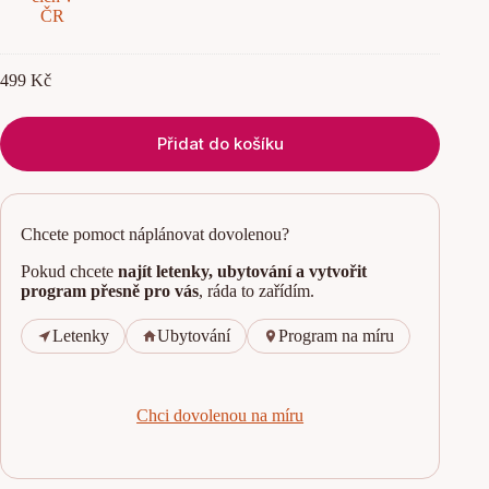
d
t
r
i
499
Kč
p
p
o
n
Přidat do košíku
e
j
l
e
Chcete pomoct náplánovat dovolenou?
p
š
Pokud chcete
najít letenky, ubytování a vytvořit
í
c
program přesně pro vás
, ráda to zařídím.
h
r
Letenky
Ubytování
Program na míru
e
s
t
a
Chci dovolenou na míru
u
r
a
c