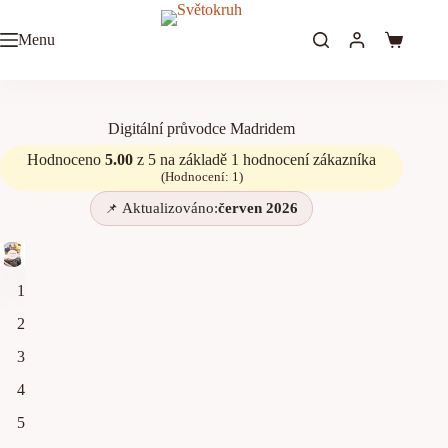
Digitální průvodce Madridem
Menu
Přidat do košíku
499
Kč
Digitální průvodce Madridem
Hodnoceno
5.00
z 5 na základě
1
hodnocení zákazníka
(Hodnocení:
1
)
Aktualizováno:
červen 2026