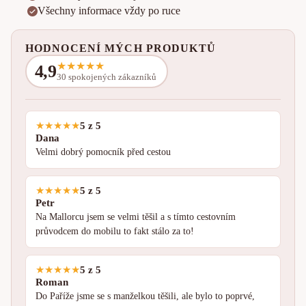
Všechny informace vždy po ruce
HODNOCENÍ MÝCH PRODUKTŮ
★
★
★
★
★
4,9
30 spokojených zákazníků
★
★
★
★
★
5 z 5
Dana
Velmi dobrý pomocník před cestou
★
★
★
★
★
5 z 5
Petr
Na Mallorcu jsem se velmi těšil a s tímto cestovním
průvodcem do mobilu to fakt stálo za to!
★
★
★
★
★
5 z 5
Roman
Do Paříže jsme se s manželkou těšili, ale bylo to poprvé,