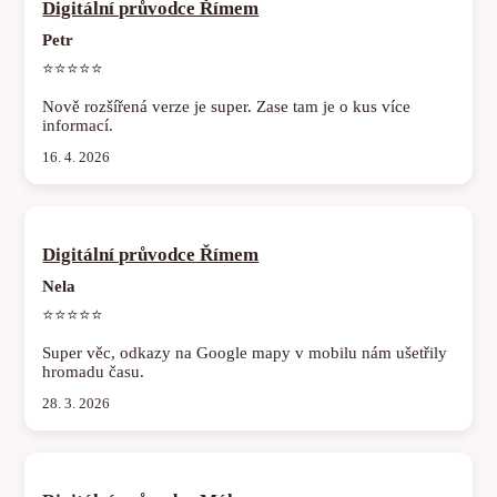
Digitální průvodce Římem
Petr
⭐⭐⭐⭐⭐
Nově rozšířená verze je super. Zase tam je o kus více
informací.
16. 4. 2026
Digitální průvodce Římem
Nela
⭐⭐⭐⭐⭐
Super věc, odkazy na Google mapy v mobilu nám ušetřily
hromadu času.
28. 3. 2026