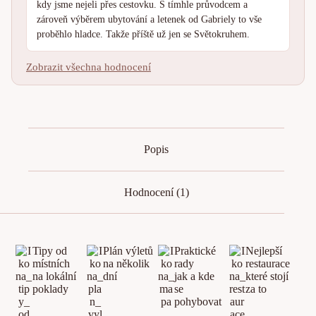
kdy jsme nejeli přes cestovku. S tímhle průvodcem a
zároveň výběrem ubytování a letenek od Gabriely to vše
proběhlo hladce. Takže příště už jen se Světokruhem.
Zobrazit všechna hodnocení
Popis
Hodnocení (1)
Tipy od
Plán výletů
Praktické
Nejlepší
místních
na několik
rady
restaurace
na lokální
dní
jak a kde
které stojí
poklady
se
za to
pohybovat