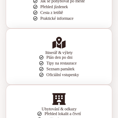
Jak se pohybovat po městě
Přehled jízdenek
Cesta z letiště
Praktické informace
Itinerář & výlety
Plán den po dni
Tipy na restaurace
Seznam památek
Oficiální vstupenky
Ubytování & odkazy
Přehled lokalit a čtvrtí