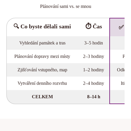
Plánování sami vs. se mnou
🔍 Co byste dělali sami
⏱️ Čas
✅ S
Vyhledání památek a tras
3–5 hodin
Sta
Plánování dopravy mezi místy
2–3 hodiny
Přeh
Zjišťování vstupného, map
1–2 hodiny
Odkazy
Vytváření denního rozvrhu
2–4 hodiny
Itine
CELKEM
8–14 h