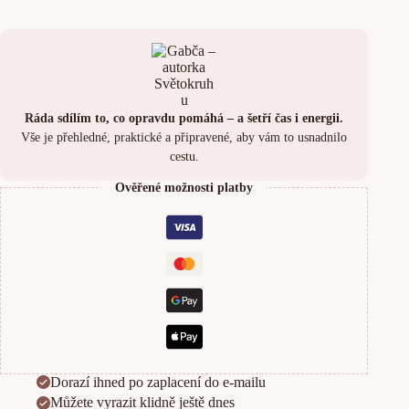
í
c
h
v
Č
R
Ráda sdílím to, co opravdu pomáhá – a šetří čas i energii.
Vše je přehledné, praktické a připravené, aby vám to usnadnilo
cestu.
Ověřené možnosti platby
Dorazí ihned po zaplacení do e-mailu
Můžete vyrazit klidně ještě dnes