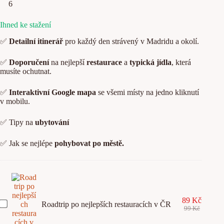
Ihned ke stažení
✅
Detailní itinerář
pro každý den strávený v Madridu a okolí.
✅
Doporučení
na nejlepší
restaurace
a
typická jídla
, která
musíte ochutnat.
✅
Interaktivní Google mapa
se všemi místy na jedno kliknutí
v mobilu.
✅ Tipy na
ubytování
✅ Jak se nejlépe
pohybovat po městě.
89
Kč
R
Roadtrip po nejlepších restauracích v ČR
99
Kč
o
a